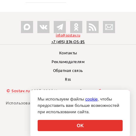
info@sostav.ru
+7 (495) 274-05-25
Контакты
Рекламодателям
Обратная связь
Rss
© Sostav.ru
1998-2026 Независимый проект
брендингового
агентства Depot
Мы используем файлы
cookie
, чтобы
Использование материалов Sostav.ru допустимо только при
предоставить вам больше возможностей
указании источника.
при использовании сайта.
Дизайн сайта -
Liqium
.
18+
OK