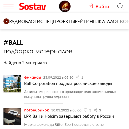
Войти
РАДИО
БЛОГИ
СПЕЦПРОЕКТЫ
РЕЙТИНГИ
КАТАЛОГ К
#
BALL
подборка материалов
Найдено 2 материала
финансы
23.09.2022 в 06:10
1
Ball Corporation продала российские заводы
Активы американского производителя алюминиевых
выкупила группа
«
Арнест»
потребрынок
30.03.2022 в 08:00
3
3
LPP, Ball и Holcim завершают работу в России
Марка шоколада Ritter Sport остаётся в стране