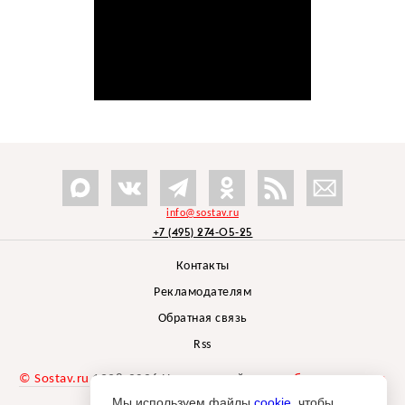
info@sostav.ru
+7 (495) 274-05-25
Контакты
Рекламодателям
Обратная связь
Rss
© Sostav.ru
1998-2026 Независимый проект
брендингового
агентства Depot
Мы используем файлы
cookie
, чтобы