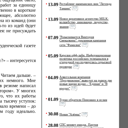
13.09
Рестайлинг шампанских вин "Легенда
 работ за единицу
123
Тамани"
твенно в короткие
ающее, абсолютно
13.09
Новое креативное агентство MILK:
на из команд (они
волшебство, инновации, лидерство,
-то из идей будет
121
знания
ея: не присуждать
07.09
"Разыскивается Виктория
Смекалкина": рекламная кампания
242
уденческой газете
сети "Фамилия"
05.09
Карелия офф-лайн. Информационная
политика российских телеканалов в
?» – интересуется
очередной раз подверглась серьезной
298
проверке
 Читаем дальше. –
04.09
Алкогольная компания
 их немного. Мне
"Продвижение" выводит на рынок две
новые марки водки - "Единая" и "В
 в резюме написал
145
кредит"
ктором». У многих
то, что их работы
01.09
Турки обратили Пиноккио в ислам
а тысячу уступок:
235
мало времени – до
м году идеально.
30.08
149
Новая "Алёнка"
28.08
СПС меняет имидж. Партия