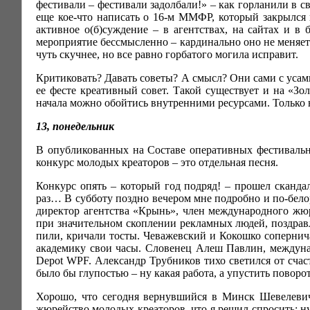
фестивали – фестивали задолбали!» – как горланили в 
еще кое-что написать о 16-м ММФР, который закрылся в
активное о(б)суждение – в агентствах, на сайтах и в 
мероприятие бессмысленно – кардинально оно не меняется
чуть скучнее, но все равно горбатого могила исправит.
Критиковать? Давать советы? А смысл? Они сами с уса
ее фесте креативный совет. Такой существует и на «Зо
начала можно обойтись внутренними ресурсами. Только 
13, понедельник
В опубликованных на Составе оперативных фестивальных
конкурс молодых креаторов – это отдельная песня.
Конкурс опять – который год подряд! – прошел сканда
раз… В субботу поздно вечером мне подробно и по-бел
директор агентства «Крынь», член международного жюр
при значительном скоплении рекламных людей, поздрав
пили, кричали тосты. Чеважевский и Кокошко соперни
академику свои часы. Словенец Алеш Павлин, междуна
Depot WPF. Александр Трубников тихо светился от счаст
было бы глупостью – ну какая работа, а упустить поворот
Хорошо, что сегодня вернувшийся в Минск Шевелевич
жюрейство молодых креаторов, что я решил спросить: н