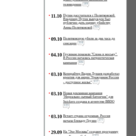
109
телевидении
11.10
Путин рассчитался с Политковской.
Владимир Путин вынужден был
публично дать оценку убийству
916
Анны Политковской
09.10
Политковскую убили за два часа до
310
сенсации
04.10
Грузинам показали "Слона и моську".
В России началась патриотическая
604
кампания
03.10
Копирайтер Вадим Дунаев разработал
креатив для акции "Гражданам России
117
- доступное жилье"
03.10
Новая рекламная кампания
"Нереально сытный батончик" для
Snickers создана в агентстве BBDO
123
03.10
Встает страна огромная. Россия
277
начала блокаду Грузии
29.09
На "Эхе Москвы" создают программу
122