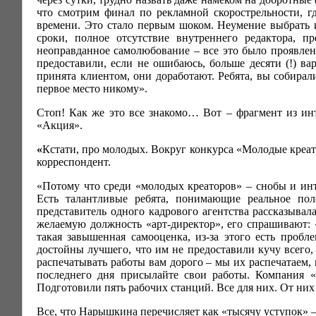
что смотрим финал по рекламной скорострельности, гд
времени. Это стало первым шоком. Неумение выбрать и
сроки, полное отсутствие внутреннего редактора, п
неоправданное самолюбование – все это было проявлен
предоставили, если не ошибаюсь, больше десяти (!) вар
принята клиентом, они доработают. Ребята, вы собирал
первое место никому».
Стоп! Как же это все знакомо… Вот – фрагмент из инт
«Акция».
«
Кстати, про молодых. Вокруг конкурса «Молодые креат
корреспондент.
«Потому что среди «молодых креаторов» – снобы и интр
Есть талантливые ребята, понимающие реальное по
представитель одного кадрового агентства рассказывал
желаемую должность «арт-директор», его спрашивают: «
такая завышенная самооценка, из-за этого есть пробл
достойны лучшего, что им не предоставили кучу всего,
распечатывать работы вам дорого – мы их распечатаем, 
последнего дня присылайте свои работы. Компания 
Подготовили пять рабочих станций. Все для них. От них
Все, что Нарышкина перечисляет как «тысячу уступок» 