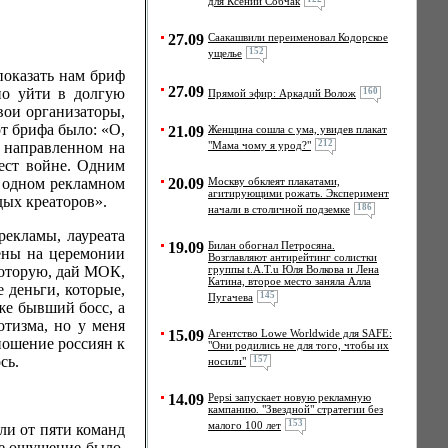
для Ксении Собчак
27.09
Саакашвили переименовал Кодорское
152
ущелье
показать нам бриф
27.09
но уйти в долгую
160
Прямой эфир: Аркадий Волож
вои организаторы,
т брифа было: «О,
21.09
Женщина сошла с ума, увидев плакат
212
 направленном на
"Мама чому я урод?"
ест войне. Одним
в одном рекламном
20.09
Москву обклеят плакатами,
агитирующими рожать. Эксперимент
дых креаторов».
186
начали в столичной подземке
рекламы, лауреата
19.09
Билан обогнал Петросяна.
ены на церемонии
Возглавляют антирейтинг солистки
которую, дай МОК,
группы t.A.T.u Юля Волкова и Лена
Катина, второе место заняла Алла
 деньги, которые,
145
Пугачева
же бывший босс, а
тизма, но у меня
15.09
Агентство Lowe Worldwide для SAFE:
ношение россиян к
"Они родились не для того, чтобы их
сь.
157
носили"
14.09
Pepsi запускает новую рекламную
кампанию. "Звездной" стратегии без
153
малого 100 лет
или от пяти команд
ое ощущение было,