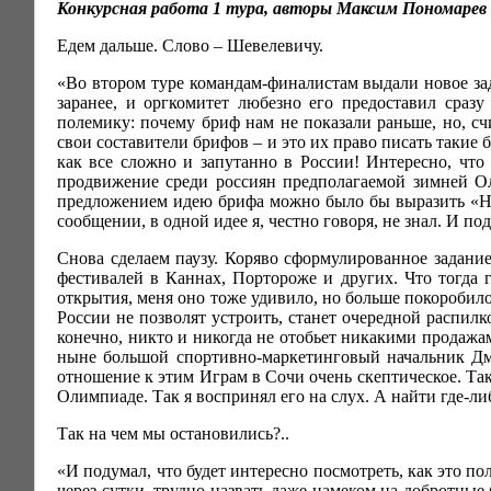
Конкурсная работа 1 тура, авторы Максим Пономарев
Едем дальше. Слово – Шевелевичу.
«Во втором туре командам-финалистам выдали новое за
заранее, и оргкомитет любезно его предоставил сра
полемику: почему бриф нам не показали раньше, но, счи
свои составители брифов – и это их право писать таки
как все сложно и запутанно в России! Интересно, чт
продвижение среди россиян предполагаемой зимней О
предложением идею брифа можно было бы выразить «Нет
сообщении, в одной идее я, честно говоря, не знал. И по
Снова сделаем паузу. Коряво сформулированное задание
фестивалей в Каннах, Портороже и других. Что тогда
открытия, меня оно тоже удивило, но больше покоробил
России не позволят устроить, станет очередной распил
конечно, никто и никогда не отобьет никакими продажа
ныне большой спортивно-маркетинговый начальник Дм
отношение к этим Играм в Сочи очень скептическое. Так
Олимпиаде. Так я воспринял его на слух. А найти где-л
Так на чем мы остановились?..
«И подумал, что будет интересно посмотреть, как это п
через сутки, трудно назвать даже намеком на добротные