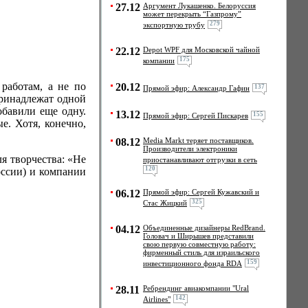
27.12
Аргумент Лукашенко. Белоруссия
может перекрыть “Газпрому”
279
экспортную трубу
22.12
Depot WPF для Московской чайной
175
компании
работам, а не по
20.12
137
Прямой эфир: Александр Гафин
принадлежат одной
обавили еще одну.
13.12
155
Прямой эфир: Сергей Пискарев
е. Хотя, конечно,
08.12
Media Markt теряет поставщиков.
Производители электроники
ля творчества: «Не
приостанавливают отгрузки в сеть
120
оссии) и компании
06.12
Прямой эфир: Сергей Кужавский и
325
Стас Жицкий
04.12
Объединенные дизайнеры RedBrand.
Головач и Ширышев представили
свою первую совместную работу:
фирменный стиль для израильского
159
инвестиционного фонда RDA
28.11
Ребрендинг авиакомпании "Ural
142
Airlines"