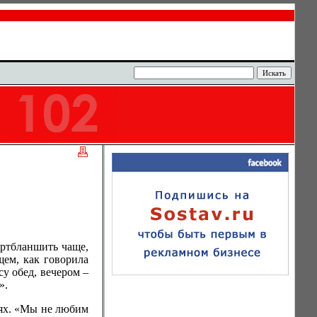
артбланшить чаще,
щем, как говорила
су обед, вечером –
».
лях. «Мы не любим