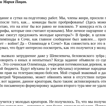
 и Мария Пацан.
дание и сутки на подготовку работ. Мы, члены жюри, просили 
зу после того, как… команды были пробрифованы! (Здесь мож
таю, это на итог бы все равно не повлияло. У конкурса есть с
е брифы, которые они считают нужными). Мое личное ощущение о
о же смогут предложить молодые креаторы?» В брифе, в целом
лимпиады в Сочи, как главное сообщение был заявлен… прот
 – войне! Да – Олимпиаде в Сочи!» Как совместить все это 
думал, что будет интересно посмотреть, как это получится у моло
 вызвало затруднение даже у Шевелевича, беловежского зубра 
 говорить о юных и неопытных? Когда задание объявили со сц
о. Это сочинская Олимпиада, очередная потемкинская деревня, 
кой бюджета. Будут вбуханы (и уже вбуханы) огромные народные
ми прав на телетрансляцию бобслея. Мой старый знакомый и да
итрий Чернышенко, может обвинять меня в отсутствии патрио
 вот задание, данное креаторам, было таким: активизировать от
ибо письменную формулировку задания второго тура мне не удало
олучится у молодых креаторов. Не получилось. То, что мы получ
 (не использую – хорошие и, тем более, гениальные) идеи. Перв