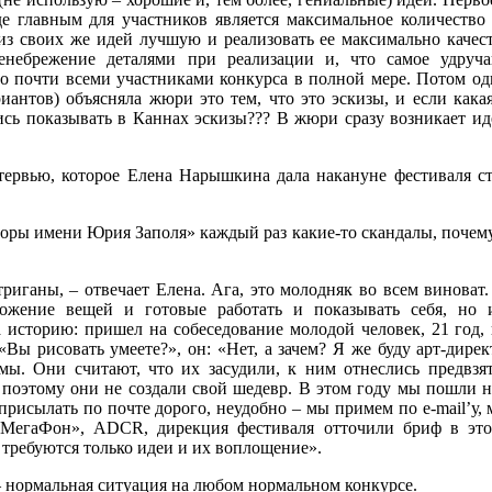
е главным для участников является максимальное количество
з своих же идей лучшую и реализовать ее максимально качес
ренебрежение деталями при реализации и, что самое удруч
о почти всеми участниками конкурса в полной мере. Потом од
иантов) объясняла жюри это тем, что это эскизы, и если какая
ись показывать в Каннах эскизы??? В жюри сразу возникает ид
ервью, которое Елена Нарышкина дала накануне фестиваля ст
оры имени Юрия Заполя» каждый раз какие-то скандалы, почему
иганы, – отвечает Елена. Ага, это молодняк во всем виноват.
ложение вещей и готовые работать и показывать себя, но
а историю: пришел на собеседование молодой человек, 21 год,
Вы рисовать умеете?», он: «Нет, а зачем? Я же буду арт-дире
емы. Они считают, что их засудили, к ним отнеслись предвзя
 поэтому они не создали свой шедевр. В этом году мы пошли н
присылать по почте дорого, неудобно – мы примем по e-mail’у, 
«МегаФон», ADCR, дирекция фестиваля отточили бриф в это
 требуются только идеи и их воплощение».
– нормальная ситуация на любом нормальном конкурсе.