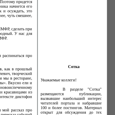
 Поэтому придется
ника начнется его
к и осуждать, это
нее, чуть смешнее,
ММФР, сделать при
родный. У нас для
МФР.
л распинаться про
Сотка
ов, как в прошлый
левич, творческий
и мы в ресторане,
Уважаемые коллеги!
мы». Вкусно ели и
 новоиспеченному
В разделе "Сотка"
и красавицами из
размещаются публикации,
контексте диктофон
вызвавшие наибольший интерес
читателей портала и набравшие
100 и более постингов. Материал
 мой рассказ про
открыт для обсуждения до тех
 пересказ событий