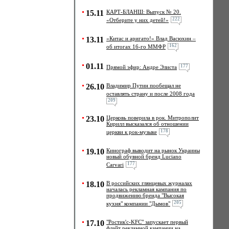
15.11
КАРТ-БЛАНШ: Выпуск № 20.
222
«Отберите у них детей!»
13.11
«Китас и аригато!» Влад Васюхин –
162
об итогах 16-го ММФР
01.11
177
Прямой эфир: Андре Элиста
26.10
Владимир Путин пообещал не
оставлять страну и после 2008 года
209
23.10
Церковь поверила в рок. Mитрополит
Кирилл высказался об отношении
178
церкви к рок-музыке
19.10
Кинограф выводит на рынок Украины
новый обувной бренд Luciano
177
Carvari
18.10
В российских глянцевых журналах
началась рекламная кампания по
продвижению бренда "Высокая
205
кухня" компании "Дымов"
17.10
"Ростик'с-KFC" запускает первый
флайт рекламной кампании на