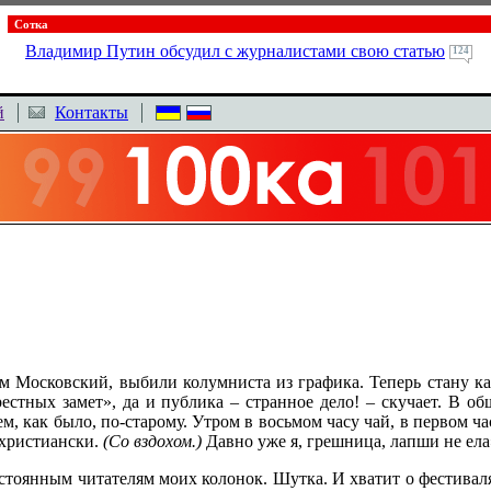
Сотка
Владимир Путин обсудил с журналистами свою статью
124
й
Контакты
м Московский, выбили колумниста из графика. Теперь стану к
естных замет», да и публика – странное дело! – скучает. В об
м, как было, по-старому. Утром в восьмом часу чай, в первом ча
о-христиански.
(Со вздохом.)
Давно уже я, грешница, лапши не ела
остоянным читателям моих колонок. Шутка. И хватит о фестива