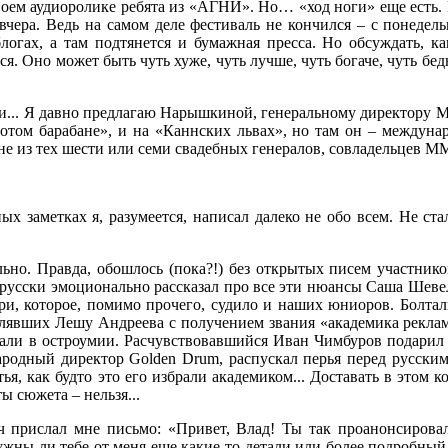
своем аудиоролике ребята из «АГНИ». Но… «ход ноги» еще есть.
чера. Ведь на самом деле фестиваль не кончился – с понедель
блогах, а там подтянется и бумажная пресса. Но обсуждать, ка
. Оно может быть чуть хуже, чуть лучше, чуть богаче, чуть бед
ми... Я давно предлагаю Нарышкиной, генеральному директору 
лотом барабане», и на «Каннских львах», но там он – междуна
не из тех шести или семи свадебных генералов, совладельцев М
 заметках я, разумеется, написал далеко не обо всем. Не ста
льно. Правда, обошлось (пока?!) без открытых писем участник
орусски эмоционально рассказал про все эти нюансы Саша Шеве
и, которое, помимо прочего, судило и наших юниоров. Болтал
лявших Лешу Андреева с получением звания «академика рекла
чали в остроумии. Расчувствовавшийся Иван Чимбуров подарил
родный директор Golden Drum, распускал перья перед русским
ья, как будто это его избрали академиком... Доставать в этом 
ы сюжета – нельзя...
 прислал мне письмо: «Привет, Влад! Ты так проанонсировал
ужны ли тебе от меня еще какие-то детали или более подробный