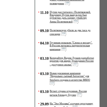
109
телевидении
11.10
Путин рассчитался с Политковской.
Владимир Путин вынужден был
публично дать оценку убийству
916
Анны Политковской
09.10
Политковскую убили за два часа до
310
сенсации
04.10
Грузинам показали "Слона и моську".
В России началась патриотическая
604
кампания
03.10
Копирайтер Вадим Дунаев разработал
креатив для акции "Гражданам России
117
- доступное жилье"
03.10
Новая рекламная кампания
"Нереально сытный батончик" для
Snickers создана в агентстве BBDO
123
03.10
Встает страна огромная. Россия
277
начала блокаду Грузии
29.09
На "Эхе Москвы" создают программу
122