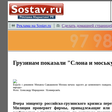
Реклама на Sostav.ru
Сделать домашней странице
Грузинам показали "Слона и моськ
Борьбу с режимом Михаила Саакашвили Москва начала задолго до шпионского скандала. 
народы»
Фото: Александр Миридонов / Коммерсантъ
Вчера эпицентр российско-грузинского кризиса пер
Милиция проверяет фирмы, принадлежащие или к