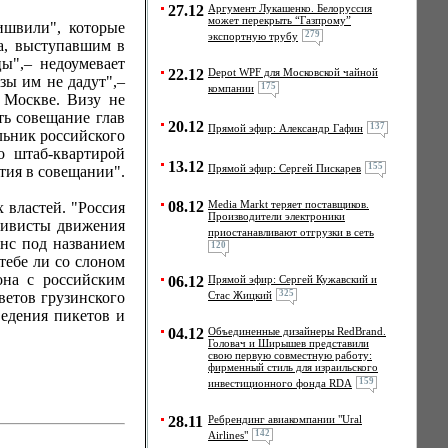
27.12
Аргумент Лукашенко. Белоруссия
может перекрыть “Газпрому”
ишвили", которые
279
экспортную трубу
а, выступавшим в
ы",– недоумевает
22.12
Depot WPF для Московской чайной
зы им не дадут",–
175
компании
 Москве. Визу не
ть совещание глав
20.12
137
Прямой эфир: Александр Гафин
льник российского
о штаб-квартирой
13.12
155
Прямой эфир: Сергей Пискарев
стия в совещании".
08.12
Media Markt теряет поставщиков.
 властей. "Россия
Производители электроники
ктивисты движения
приостанавливают отгрузки в сеть
нс под названием
120
тебе ли со слоном
она с российским
06.12
Прямой эфир: Сергей Кужавский и
325
ветов грузинского
Стас Жицкий
едения пикетов и
04.12
Объединенные дизайнеры RedBrand.
Головач и Ширышев представили
свою первую совместную работу:
фирменный стиль для израильского
159
инвестиционного фонда RDA
28.11
Ребрендинг авиакомпании "Ural
142
Airlines"