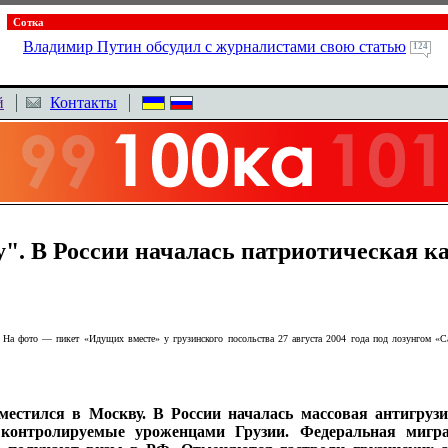
Сотка
Владимир Путин обсудил с журналистами свою статью
124
й
Контакты
у". В России началась патриотическая 
На фото — пикет «Идущих вместе» у грузинского посольства 27 августа 2004 года под лозунгом «С
еместился в Москву. В России началась массовая антигруз
онтролируемые уроженцами Грузии. Федеральная мигра