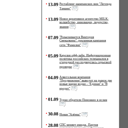
13.09
Рестайлинг шампанских вин "Легенда
123
Тамани"
13.09
Новое креативное агентство MILK:
волшебство, инновации, лидерство,
121
знания
07.09
"Разыскивается Виктория
Смекалкина": рекламная кампания
242
сети "Фамилия"
05.09
Карелия офф-лайн. Информационная
политика российских телеканалов в
очередной раз подверглась серьезной
298
проверке
04.09
Алкогольная компания
"Продвижение" выводит на рынок две
новые марки водки - "Единая" и "В
145
кредит"
01.09
Турки обратили Пиноккио в ислам
235
30.08
149
Новая "Алёнка"
28.08
СПС меняет имидж. Партия