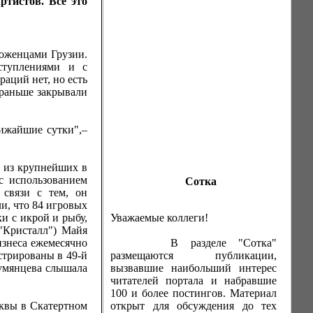
тистов. Все это
оженцами Грузии.
ступлениями и с
аций нет, но есть
 раньше закрывали
лижайшие сутки",–
 из крупнейших в
с использованием
Сотка
 связи с тем, он
и, что 84 игровых
и с икрой и рыбу,
Уважаемые коллеги!
 "Кристалл") Майя
изнеса ежемесячно
В разделе "Сотка"
стрированы в 49-й
размещаются публикации,
Румянцева слышала
вызвавшие наибольший интерес
читателей портала и набравшие
100 и более постингов. Материал
сквы в Скатертном
открыт для обсуждения до тех