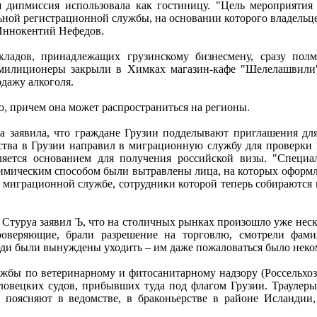
я дипмиссия использовала как гостиницу. "Цель мероприятия 
ьной регистрационной службы, на основании которого владельце
 Иннокентий Нефедов.
адов, принадлежащих грузинскому бизнесмену, сразу полм
 милиционеры закрыли в Химках магазин-кафе "Шелелашвили" 
дажу алкоголя.
 причем она может распространиться на регионы.
 заявила, что граждане Грузии подделывают приглашения для
ьства в Грузии направил в миграционную службу для проверки
яется основанием для получения российской визы. "Специа
химическим способом были вытравлены лица, на которых оформ
 миграционной службе, сотрудники которой теперь собираются 
з Стуруа заявил Ъ, что на столичных рынках произошло уже нес
роверяющие, брали разрешение на торговлю, смотрели фам
юди были вынуждены уходить – им даже пожаловаться было неко
жбы по ветеринарному и фитосанитарному надзору (Россельхоз
овецких судов, прибывших туда под флагом Грузии. Траулеры
 поясняют в ведомстве, в браконьерстве в районе Исландии,