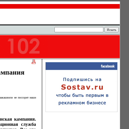
кампания
аакашвили не поссорит наши
инская кампания.
ционная служба