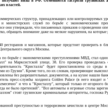
 получают визы в РФ. Отменяются гастроли грузинских ар
их властей.
коммерческих структур, принадлежащих или контролируемых ур
х и министерских служб по борьбе с экономическими пре
се они утверждали, что письменных приказов о проведении опер
тко, обращать внимание даже на мелкие нарушения, на которые
40 ресторанов и магазинов, которые предстоит проверить в б
 Центрального округа Москвы.
а по борьбе с экономическими преступлениями МВД, стал один
алл" на Марксистской улице, 38. Его проверка проводилась 
еятельность "Кристалла" будет приостановлена со среды в
и из Грузии". Кроме того, по их словам, проверяющие выяснил
новлены без разрешительных документов, а на кухне нашли банк
тель пресс-службы холдинга Golden Palace (в него входит и
емесячно" и что к "Кристаллу", который только от игорного б
гда не было претензий". "Все автоматы и игровые столы зареги
сталлом" стоят грузинские криминальные авторитеты, госпожа 
зованной преступностью и терроризмом зачистили в центре Мо