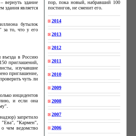
– вернуть здание
пор, пока новый, набравший 100
м здания является
постингов, не сменит его.
2014
иллиона бутылок
за то, что у его
2013
2012
 въезда в Россию
2011
 150 приглашений,
листы, изучавшие
лено приглашение,
2010
проверить чуть ли
2009
колько инцидентов
илию, и если она
2008
му".
2007
надзор) запретило
 "Ева", "Кармен",
2006
 о чем ведомство