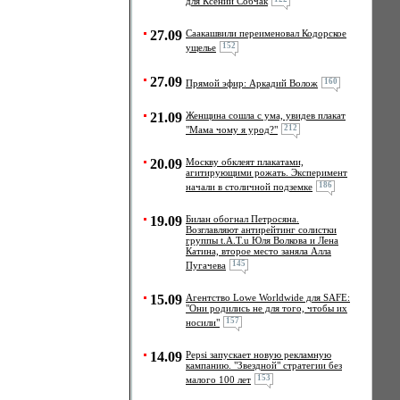
для Ксении Собчак
27.09
Саакашвили переименовал Кодорское
152
ущелье
27.09
160
Прямой эфир: Аркадий Волож
21.09
Женщина сошла с ума, увидев плакат
212
"Мама чому я урод?"
20.09
Москву обклеят плакатами,
агитирующими рожать. Эксперимент
186
начали в столичной подземке
19.09
Билан обогнал Петросяна.
Возглавляют антирейтинг солистки
группы t.A.T.u Юля Волкова и Лена
Катина, второе место заняла Алла
145
Пугачева
15.09
Агентство Lowe Worldwide для SAFE:
"Они родились не для того, чтобы их
157
носили"
14.09
Pepsi запускает новую рекламную
кампанию. "Звездной" стратегии без
153
малого 100 лет