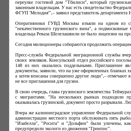
переулке гостевой дом "Тбилиси", который грузинска
законным владельцам. У нас есть свидетельство Федерал
ФГУП 'Мелодия'",– заявил представитель департамента
Оперативники ГУВД Москвы изъяли на одном из скл
"некачественного грузинского вина", а подмосковные
владельца Реваза Шелелашвили не было лицензии на про
Сегодня милиционеры собираются продолжить операцию,
Пресс-служба Федеральной миграционной службы вчера
своих земляков. Консульский отдел российского посол
148 из них оказались поддельными. Приглашение явл
документы, заявили, что на уже оформленных бланках 
а затем вписаны совершенно другие люди",– отмечают в
не все приглашения для грузин.
В свою очередь, глава грузинского землячества Теймура
с мигрантами. "На нескольких рынках подходили п
оказывалась грузинской, документ просто разрывали. Л
Вчера же калининградское управление Федеральной слу
администрации местного порта обслуживать пять рыбол
"Изабелла", "Росита" и "Дольфин" были уличены, как
предупредили экологи из движения "Гринпис".