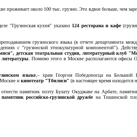
ве проживает около 100 тыс. грузин. Это вдвое больше, чем зар
деле "Грузинская кухня" указано
124 ресторана и кафе
(грузи
реподаванием грузинского языка (в отчете департамента межд
дениях с "грузинской этнокультурной компонентой"). Действ
иси", детская театральная студия, литературный клуб "М
й литературы
. Помимо этого в Москве располагаются офисы О
узинском языке
,– храм Георгия Победоносца на Большой 
в Москве и
кинотеатр "Тбилиси"
(в настоящее время находится н
отнести памятник поэту Булату Окуджаве на Арбате, памятни
й
памятник российско-грузинской дружбе
на Тишинской пло