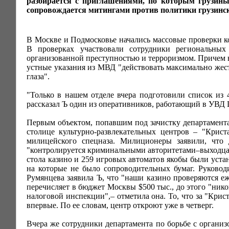
разбирается с приглашениями, по которым грузины
сопровождается митингами против политики грузинск
В Москве и Подмосковье начались массовые проверки 
В проверках участвовали сотрудники региональны
организованной преступностью и терроризмом. Причем в
устные указания из МВД "действовать максимально жес
глаза".
"Только в нашем отделе вчера подготовили список из 
рассказал Ъ один из оперативников, работающий в УВД
Первым объектом, попавшим под зачистку департамент
столице культурно-развлекательных центров – "Крист
милицейского спецназа. Милиционеры заявили, что д
"контролируется криминальными авторитетами–выходцам
стола казино и 259 игровых автоматов якобы были уста
на которые не было сопроводительных бумаг. Руководи
Румянцева заявила Ъ, что "наши казино проверяются еж
перечисляет в бюджет Москвы $500 тыс., до этого "нико
налоговой инспекции",– отметила она. То, что за "Кри
впервые. По ее словам, центр откроют уже в четверг.
Вчера же сотрудники департамента по борьбе с органи