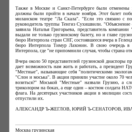
Также в Москве и Санкт-Петербурге были отменены г
должны были пройти в начале ноября. Этот балет поб
миланском театре "Ла Скала". "Если это связано с п
руководитель труппы Тенгиз Сухишвили. "Объяснение о
заявила Наталья Григорьева, представитель компании
выдали не только грузинскому балету, но и главе груз
бюро Интерпола стран СНГ, состоявшееся вчера в Гелен
бюро Интерпола Тимур Лахонин. В свою очередь в г
Интерпола, где "не припомнили случая, чтобы страна от
Вчера около 50 представителей грузинской диаспоры пр
дает возможность нам жить и работать, а президент Г
"Местные", называющие себя "политическими экологам
"Слон и моська". В акции приняли участие около 70 чел
возиться?" Моськой "Местные" назвали Грузию, а сл
триколором на боках, а еще один – костюм солдата НАТ
флага. На десятерых участников акции в милиции сос
отпустили их.
АЛЕКСАНДР Ъ-ЖЕГЛОВ
, ЮРИЙ Ъ-СЕНАТОРОВ,
ИВ
Москва грузинская