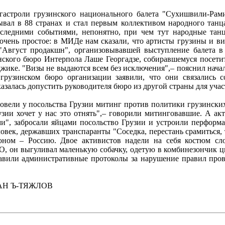
астроли грузинского национального балета "Сухишвили-Рам
ывал в 88 странах и стал первым коллективом народного танц
оследними событиями, непонятно, при чем тут народные танц
чень простое: в МИДе нам сказали, что артисты грузины и ви
 "Август продакшн", организовывавшей выступление балета в
инского бюро Интерпола Лаше Георгадзе, собиравшемуся посети
джике. "Визы не выдаются всем без исключения",– пояснил нача
рузинском бюро организации заявили, что они связались с
казалась допустить руководителя бюро из другой страны для уча
овели у посольства Грузии митинг против политики грузинских
рузии хочет у нас это отнять",– говорили митинговавшие. А а
и", забросали яйцами посольство Грузии и устроили перформа
овек, державших транспаранты "Соседка, перестань срамиться, 
оном – Россию. Двое активистов надели на себя костюм сл
О, он выгуливал маленькую собачку, одетую в комбинезончик ц
тавили административные протоколы за нарушение правил пров
АН Ъ-ТЯЖЛОВ