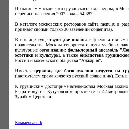
По данным московского грузинского землячества, в Моск
переписи населения 2002 года – 54 387.
В каталоге московских ресторанов сайта menu.ru в раз
признает своими только 30 заведений общепита).
В столице существуют
две школы
с факультативным п
правительства Москвы говорится о пяти учебных заве
культурные организации:
фольклорный ансамбль "Лом
эстетики и культуры
, а также
библиотека грузинско
России и московского общества "Аджария".
Имеется
церковь, где богослужения ведутся на гр
(настоятелем храма является русский священник). Есть 
К грузинским достопримечательностям Москвы можно 
Багратиону на Кутузовском проспекте и 42-метровы
Зурабом Церетели.
КоммерсантЪ