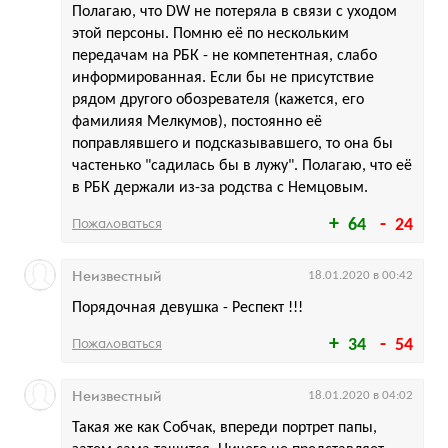
Полагаю, что DW не потеряла в связи с уходом
этой персоны. Помню её по нескольким
передачам на РБК - не компетентная, слабо
информированная. Если бы не присутствие
рядом другого обозревателя (кажется, его
фамилияя Мелкумов), постоянно её
поправлявшего и подсказывавшего, то она бы
частенько "садилась бы в лужу". Полагаю, что её
в РБК держали из-за родства с Немцовым.
Пожаловаться
64
24
Неизвестный
18.01.2020 в 00:42
Порядочная девушка - Респект !!!
Пожаловаться
34
54
Неизвестный
18.01.2020 в 04:02
Такая же как Собчак, впереди портрет папы,