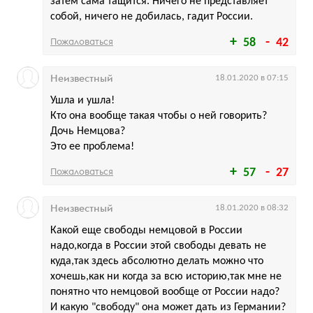
затем сама тащится. Ничего не представляет
собой, ничего не добилась, гадит России.
Пожаловаться
58
42
Неизвестный
18.01.2020 в 07:15
Ушла и ушла!
Кто она вообще такая чтобы о ней говорить?
Дочь Немцова?
Это ее проблема!
Пожаловаться
57
27
Неизвестный
18.01.2020 в 08:32
Какой еще свободы немцовой в России
надо,когда в России этой свободы девать не
куда,так здесь абсолютно делать можно что
хочешь,как ни когда за всю историю,так мне не
понятно что немцовой вообще от России надо?
И какую "свободу" она может дать из Германии?