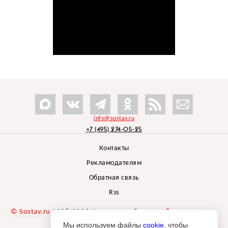
info@sostav.ru
+7 (495) 274-05-25
Контакты
Рекламодателям
Обратная связь
Rss
© Sostav.ru
1998-2026 Независимый проект
брендингового
агентства Depot
Мы используем файлы
cookie
, чтобы