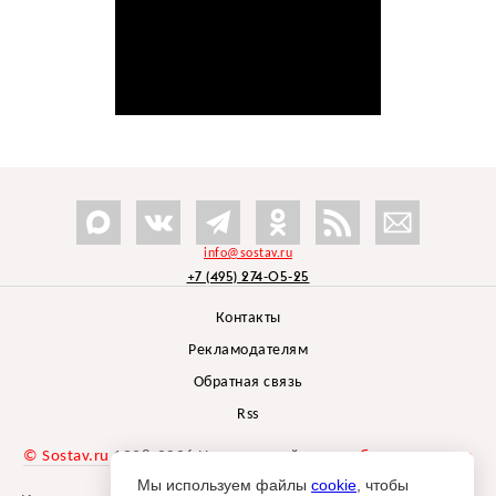
info@sostav.ru
+7 (495) 274-05-25
Контакты
Рекламодателям
Обратная связь
Rss
© Sostav.ru
1998-2026 Независимый проект
брендингового
агентства Depot
Мы используем файлы
cookie
, чтобы