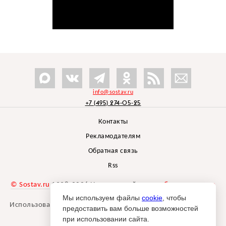
info@sostav.ru
+7 (495) 274-05-25
Контакты
Рекламодателям
Обратная связь
Rss
© Sostav.ru
1998-2026 Независимый проект
брендингового
агентства Depot
Мы используем файлы
cookie
, чтобы
Использование материалов Sostav.ru допустимо только при
предоставить вам больше возможностей
указании источника.
при использовании сайта.
Дизайн сайта -
Liqium
.