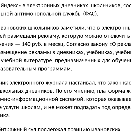
«Яндекс» в электронных дневниках школьников,
со
льной антимонопольной службы (ФАС).
ивановских школьников заметили, что в электронн
тей размещали рекламу, которую можно отключить 
ения — 140 руб. в месяц. Согласно закону «О рекл
размещение рекламы в дневниках, учебниках, учебн
 учебной литературе, предназначенных для обучен
разовательным программам.
ик электронного журнала настаивал, что закон кас
кольных дневников. По его мнению, платформа ж
ммно-информационной системой, которая оказыва
услуги школам, и не может подпадать под опред
ика.
битражный суд поддержал позицию ивановских