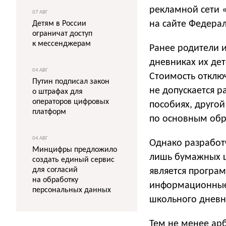
рекламной сети 
07 АВГ
на сайте Федера
Детям в России
ограничат доступ
к мессенджерам
Ранее родители 
дневниках их де
04 АВГ
Стоимость отключ
Путин подписал закон
не допускается 
о штрафах для
операторов цифровых
пособиях, другой
платформ
по основным об
04 АВГ
Однако разработч
Минцифры предложило
лишь бумажных ш
создать единый сервис
для согласий
является програ
на обработку
информационные 
персональных данных
школьного дневн
Тем не менее ар