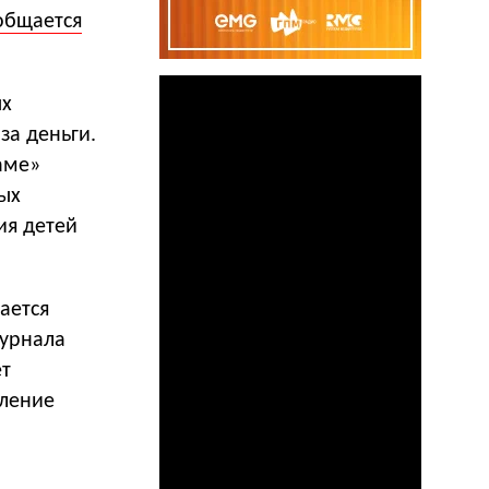
общается
ых
за деньги.
аме»
ых
ия детей
ается
урнала
ет
еление