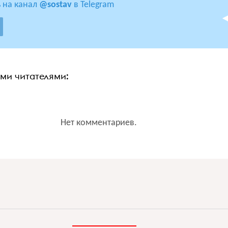
 на канал
@sostav
в Telegram
ими читателями:
Нет комментариев.