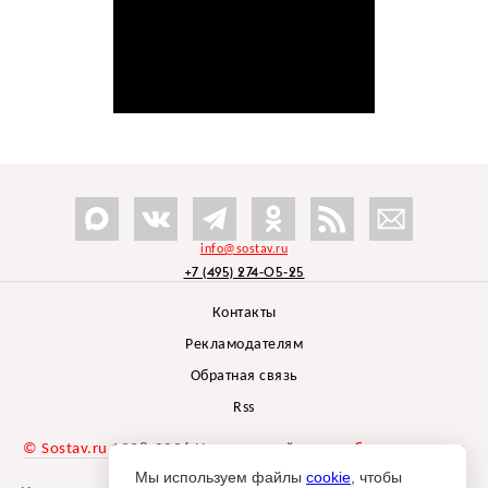
info@sostav.ru
+7 (495) 274-05-25
Контакты
Рекламодателям
Обратная связь
Rss
© Sostav.ru
1998-2026 Независимый проект
брендингового
агентства Depot
Мы используем файлы
cookie
, чтобы