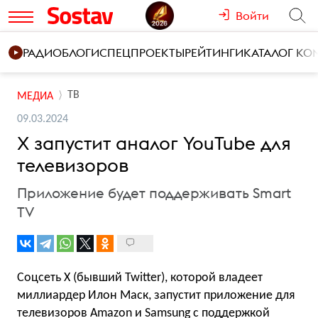
Войти
РАДИО
БЛОГИ
СПЕЦПРОЕКТЫ
РЕЙТИНГИ
КАТАЛОГ К
ТВ
МЕДИА
09.03.2024
X запустит аналог YouTube для
телевизоров
Приложение будет поддерживать Smart
TV
Соцсеть X (бывший Twitter), которой владеет
миллиардер Илон Маск, запустит приложение для
телевизоров Amazon и Samsung с поддержкой