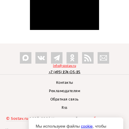
info@sostav.ru
+7 (495) 274-05-25
Контакты
Рекламодателям
Обратная связь
Rss
© Sostav.ru
1998-2026 Независимый проект
брендингового
агентства Depot
Мы используем файлы
cookie
, чтобы