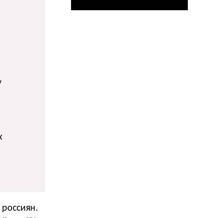
у
х
 россиян.