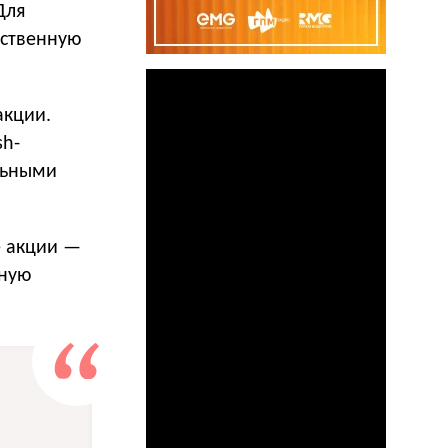
Для
бственную
акции.
sh-
льными
е акции —
рную