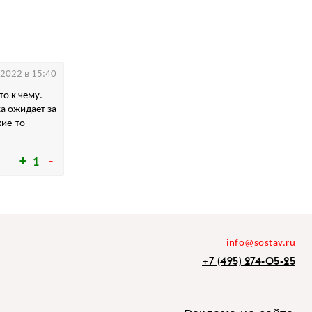
.2022 в 15:40
о к чему.
ка ожидает за
кие-то
1
info@sostav.ru
+7 (495) 274-05-25