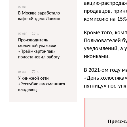
акцию-распродажу
07 АВГ
продавцов, приня
В Москве заработало
комиссию на 15%
кафе «Яндекс Лавки»
Кроме того, комп
07 АВГ
1
Пользователей б
Производитель
молочной упаковки
уведомлений, а 
«Праймкартонпак»
иконками.
приостановил работу
В 2021-ом году м
06 АВГ
1
«День холостяка»
У книжной сети
«Республика» сменился
пятницу» поступя
владелец
Пресс-с