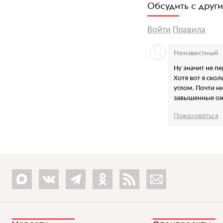
Обсудить с друг
Войти
Правила
Неизвестный
Ну значит не п
Хотя вот я ско
углом. Почти н
завышенные о
Пожаловаться