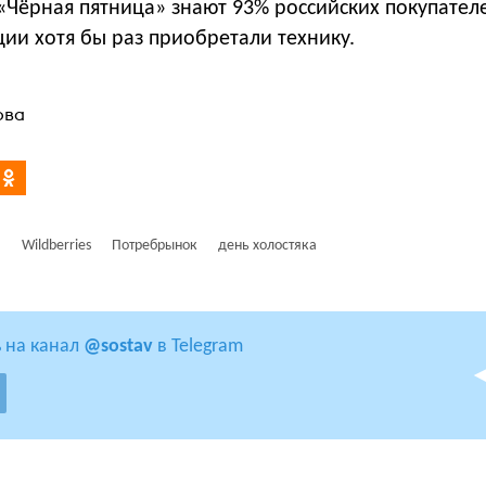
Чёрная пятница» знают 93% российских покупателе
ции хотя бы раз приобретали технику.
ова
и
Wildberries
Потребрынок
день холостяка
 на канал
@sostav
в Telegram