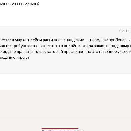
ими читателями:
02.11
ерестали маркетплейсы расти после пандемии — народ распробовал, чт
лько не пробую заказывать что-то в онлайне, всегда какая-то подковыр
икогда не нравится товар, который присылают, но это наверное уже ка
жиданию играют