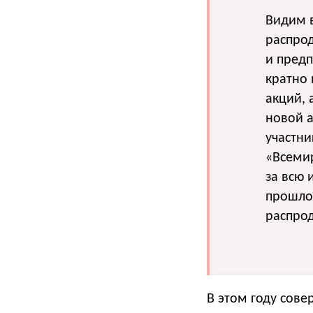
Видим в
распрод
и пред
кратно 
акций, 
новой а
участни
«Всеми
за всю 
прошло
распрод
В этом году сов