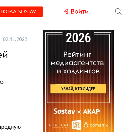
Войти
ШКОЛА
SOSTAV
02.11.2022
ей
ую
народную