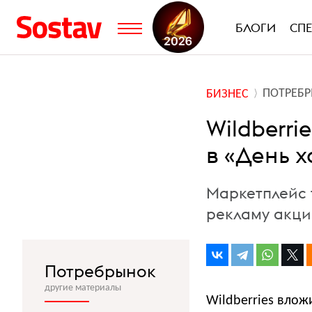
БЛОГИ
СП
ПОТРЕБ
БИЗНЕС
Wildberri
в «День х
Маркетплейс 
рекламу акц
Потребрынок
другие материалы
Wildberries вло