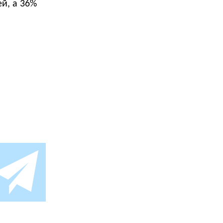
й, а 36%