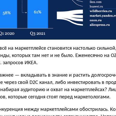
всё на маркетплейсе становится настолько сильной
енды, которых там нет и не было. Ежемесячно на O
с. запросов ИКЕА.
ажнее — вкладывать в знание и растить долгосроч
сле через свой D2C канал, либо инвестировать в пр
, набирая аудиторию и охват на маркетплейсах? Ли
сов, которые сегодня стоят перед маркетологами.
онкуренция между маркетплейсами обострилась. К