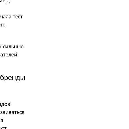
мер,
чала тест
ит,
и сильные
ателей.
и бренды
ндов
звиваться
ия
яют