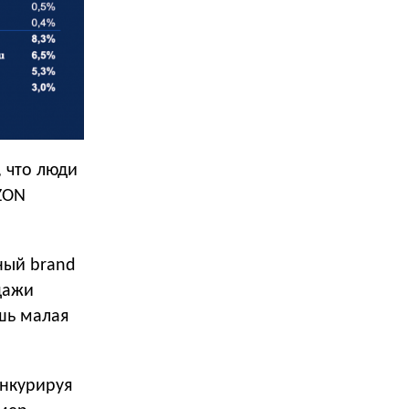
, что люди
ZON
ный brand
одажи
шь малая
онкурируя