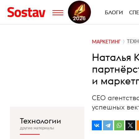
БЛОГИ
СП
ТЕХ
МАРКЕТИНГ
Наталья К
партнёрс
и маркет
CEO агентств
успешных век
Технологии
другие материалы