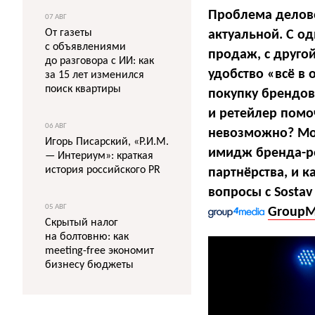
Проблема делово
07 АВГ
От газеты
актуальной. С од
с объявлениями
продаж, с друго
до разговора с ИИ: как
удобство «всё в 
за 15 лет изменился
поиск квартиры
покупку брендо
и ретейлер помоч
06 АВГ
невозможно? Мог
Игорь Писарский, «Р.И.М.
имидж бренда-ре
— Интериум»: краткая
история российского PR
партнёрства, и к
вопросы с Sosta
05 АВГ
Group
Скрытый налог
на болтовню: как
meeting-free экономит
бизнесу бюджеты