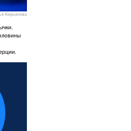
ья Кирьянова
ычки.
половины
ерции.