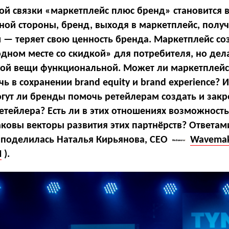
й связки «маркетплейс плюс бренд»
становится 
ной стороны, бренд, выходя в маркетплейс, получ
й — теряет свою ценность бренда. Маркетплейс со
одном месте со скидкой» для потребителя, но дел
вой вещи функциональной. Может ли маркетплейс
ь в сохранении brand equity и brand experience? И
ут ли бренды помочь ретейлерам создать и закр
тейлера? Есть ли в этих отношениях возможность
аковы векторы развития этих партнёрств? Ответам
v поделилась Наталья Кирьянова, CEO
Wavema
M
).