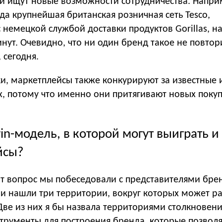
ни ищут новые возможности сотрудничества. Напри
ода крупнейшая британская розничная сеть Tesco,
немецкой службой доставки продуктов Gorillas, на
инут. Очевидно, что ни один бренд такое не повтор
 сегодня.
и, маркетплейсы также конкурируют за известные 
, потому что именно они притягивают новых покуп
win-модель, в которой могут выиграть 
йсы?
от вопрос мы побеседовали с представителями бре
и нашли три территории, вокруг которых может ра
Две из них я бы назвала территориями столкновен
струменты для построения бренда, которые позвол