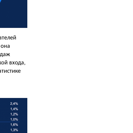
ателей
 она
одаж
кой входа,
атистике