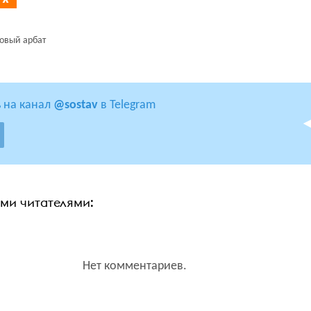
овый арбат
 на канал
@sostav
в Telegram
ими читателями:
Нет комментариев.