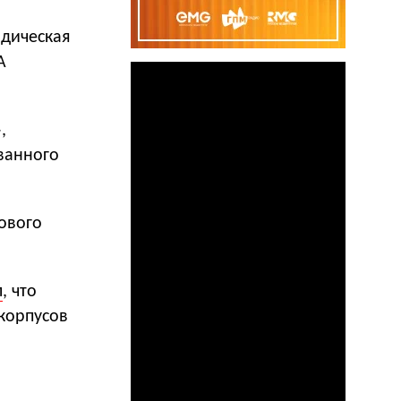
дическая
А
,
ванного
гового
л
, что
 корпусов