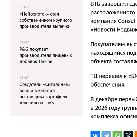
ВТБ завершил сде
05 АВГ
расположенного 
«Нейропоток» стал
собственником крупного
компания Consul
производителя выпечки
«Новости Недвиж
05 АВГ
Покупателем выс
P&G покупает
находящийся под
производителя пищевых
объекта составляе
добавок Thorne
ТЦ перешел к «БМ
05 АВГ
обеспечения.
Создатели «Ситилинка»
вошли в капитал
поставщика картофеля
В декабре первы
для чипсов Lay’s
в 2026 году груп
комплекса офисны