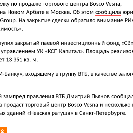
лку по продаже торгового центра Bosco Vesna,
на Новом Арбате в Москве. Об этом
сообщила
юри
 Group. На закрытие сделки
обратило внимание
РИ
имость».
тупил закрытый паевой инвестиционный фонд «СВ»
 управлением УК «КСП Капитал». Площадь реализо
т 13 351 кв. м.
-Банку», входящему в группу ВТБ, в качестве зало
й зампред правления ВТБ Дмитрий Пьянов
сообща
па продаст торговый центр Bosco Vesna и несколько
х зданий «Невская ратуша» в Санкт-Петербурге.