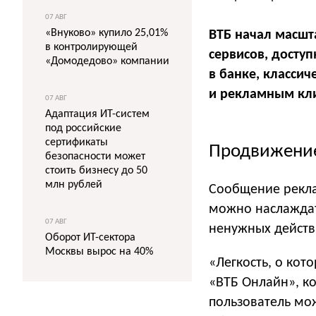
07 АВГ
«Внуково» купило 25,01%
ВТБ начал масш
в контролирующей
сервисов, досту
«Домодедово» компании
в банке, класси
и рекламным кли
07 АВГ
Адаптация ИТ-систем
под российские
сертификаты
Продвижени
безопасности может
стоить бизнесу до 50
млн рублей
Сообщение рекла
можно наслажда
07 АВГ
ненужных действ
Оборот ИТ-сектора
Москвы вырос на 40%
«Легкость, о кот
«ВТБ Онлайн», ко
пользователь мо