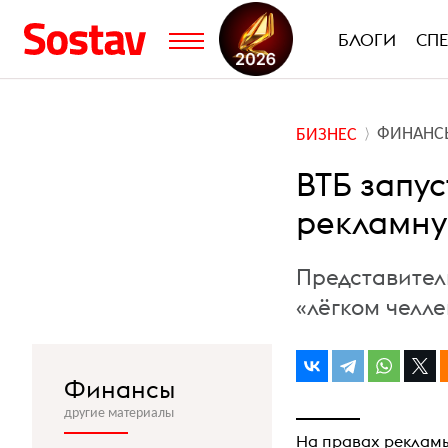
БЛОГИ
СП
ФИНАНС
БИЗНЕС
ВТБ запу
рекламн
Представител
«лёгком челле
Финансы
другие материалы
На правах реклам