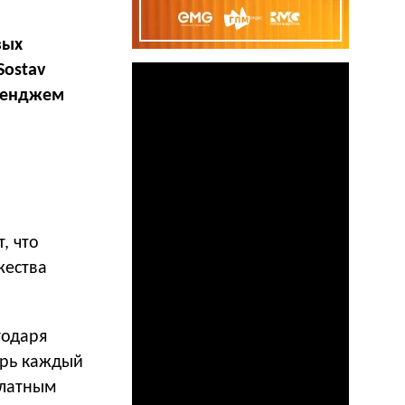
вых
Sostav
лленджем
, что
жества
годаря
ерь каждый
платным