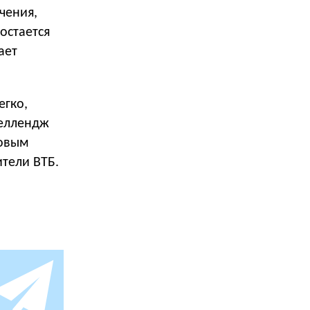
чения,
остается
ает
егко,
челлендж
ковым
тели ВТБ.