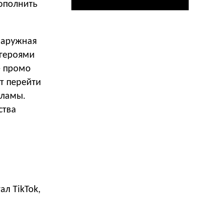
ополнить
наружная
 героями
е промо
т перейти
кламы.
ства
л TikTok,