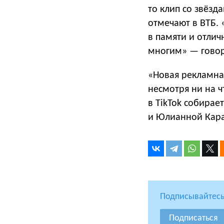
то клип со звёзд
отмечают в ВТБ.
в памяти и отлич
многим» — говор
«Новая рекламная
несмотря ни на ч
в TikTok собирае
и Юлианной Кара
Подписывайтесь
Подписаться