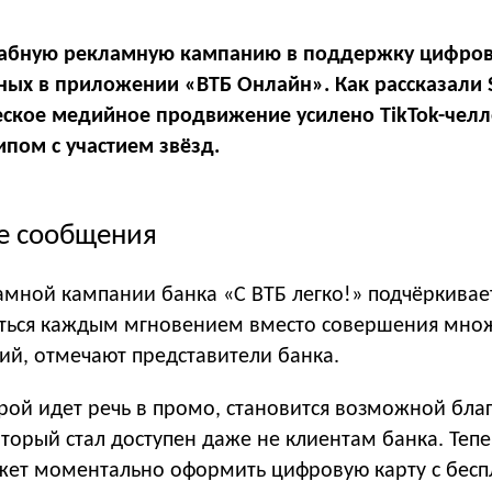
табную рекламную кампанию в поддержку цифро
пных в приложении
«ВТБ Онлайн». Как рассказали 
ческое медийное продвижение усилено TikTok-че
пом с участием звёзд.
е сообщения
мной кампании банка «С ВТБ легко!» подчёркивает
ться каждым мгновением вместо совершения мно
ий, отмечают представители банка.
орой идет речь в промо, становится возможной бла
торый стал доступен даже не клиентам банка. Теп
жет моментально оформить цифровую карту с бес