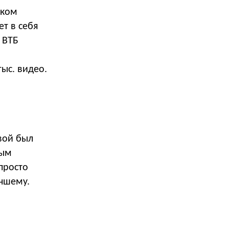
аком
ет в себя
 ВТБ
тыс. видео.
вой был
вым
просто
учшему.