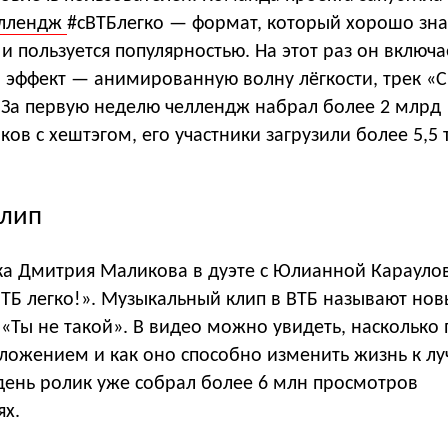
ллендж
#сВТБлегко — формат, который хорошо зн
 и пользуется популярностью. На этот раз он включа
эффект — анимированную волну лёгкости, трек «С
. За первую неделю челлендж набрал более 2 млрд
ов с хештэгом, его участники загрузили более 5,5 
клип
ка Дмитрия Маликова в дуэте с Юлианной Карауло
ВТБ легко!». Музыкальный клип в ВТБ называют но
«Ты не такой». В видео можно увидеть, насколько 
иложением и как оно способно изменить жизнь к л
день ролик уже собрал более 6 млн просмотров
ях.