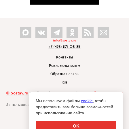
info@sostav.ru
+7 (495) 274-05-25
Контакты
Рекламодателям
Обратная связь
Rss
© Sostav.ru
1998-2026 Независимый проект
брендингового
агентства Depot
Мы используем файлы
cookie
, чтобы
Использование материалов Sostav.ru допустимо только при
предоставить вам больше возможностей
указании источника.
при использовании сайта.
Дизайн сайта -
Liqium
.
18+
OK