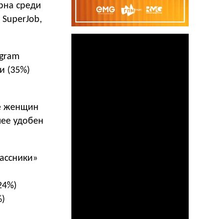
ярна среди
 SuperJob,
agram
и (35%)
е женщин
лее удобен
лассники»
24%)
%)