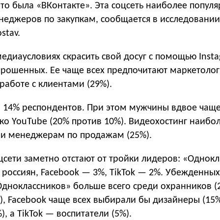
это была «ВКонтакте». Эта соцсеть наиболее попул
неджеров по закупкам, сообщается в исследовании
stav.
едиаусловиях скрасить свой досуг с помощью Inst
прошенных. Ее чаще всех предпочитают маркетолог
аботе с клиентами (29%).
 14% респондентов. При этом мужчины вдвое чащ
ко YouTube (20% против 10%). Видеохостинг наибо
 и менеджерам по продажам (25%).
цсети заметно отстают от тройки лидеров: «Однок
 россиян, Facebook — 3%, TikTok — 2%. Убежденных
Одноклассников» больше всего среди охранников (
), Facebook чаще всех выбирали бы дизайнеры (15
, а TikTok — воспитатели (5%).