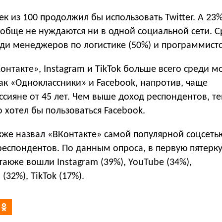
к из 100 продолжил бы использовать Twitter. А 23
ообще не нуждаются ни в одной социальной сети. С
ди менеджеров по логистике (50%) и программисто
нтакте», Instagram и TikTok больше всего среди 
 как «Одноклассники» и Facebook, напротив, чаще
сияне от 45 лет. Чем выше доход респондентов, т
о хотел бы пользоваться Facebook.
кже
назвал
«ВКонтакте» самой популярной соцсетью
респондентов. По данным опроса, в первую пятерк
также вошли Instagram (39%), YouTube (34%),
(32%), TikTok (17%).