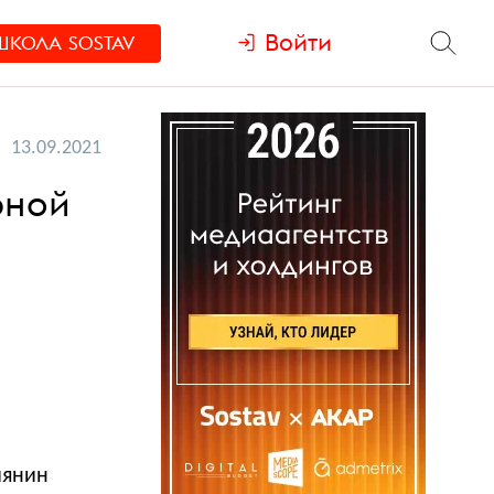
Войти
ШКОЛА
SOSTAV
13.09.2021
рной
й
иянин