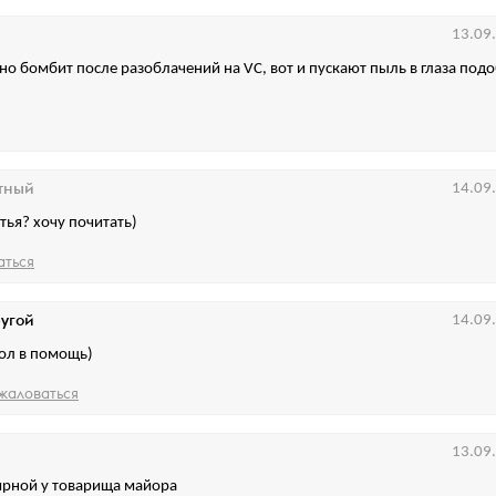
13.09
но бомбит после разоблачений на VC, вот и пускают пыль в глаза по
тный
14.09
атья? хочу почитать)
аться
угой
14.09
гол в помощь)
жаловаться
13.09
ярной у товарища майора