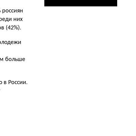
% россиян
реди них
в (42%).
молодежи
ем больше
 в России.
у