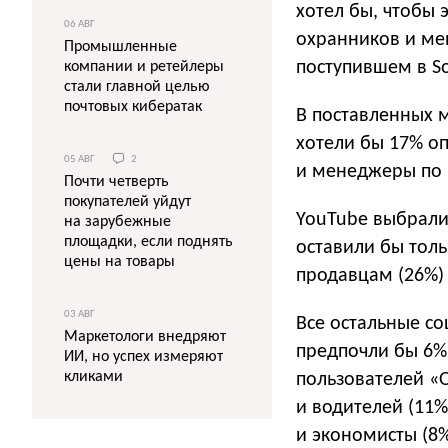
хотел бы, чтобы 
06 АВГ
охранников и ме
Промышленные
поступившем в So
компании и ретейлеры
стали главной целью
почтовых кибератак
В поставленных м
хотели бы 17% о
05 АВГ
2
и менеджеры по р
Почти четверть
покупателей уйдут
YouTube выбрали
на зарубежные
площадки, если поднять
оставили бы толь
цены на товары
продавцам (26%)
03 АВГ
Все остальные со
Маркетологи внедряют
предпочли бы 6%
ИИ, но успех измеряют
кликами
пользователей «
и водителей (11%
и экономисты (8%)