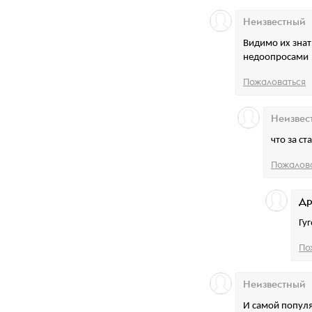
Неизвестный
Видимо их знат
недоопросами
Пожаловаться
Неизвес
что за ст
Пожалов
Др
Гу
По
Неизвестный
И самой попул