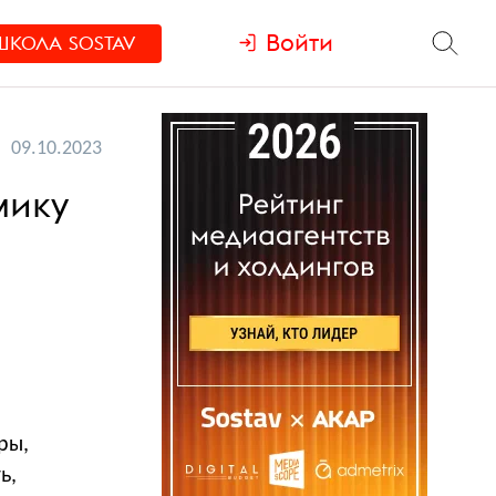
Войти
ШКОЛА
SOSTAV
09.10.2023
мику
ры,
ь,