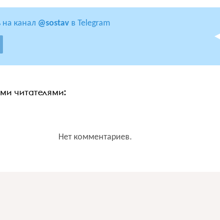
 на канал
@sostav
в Telegram
ими читателями:
Нет комментариев.