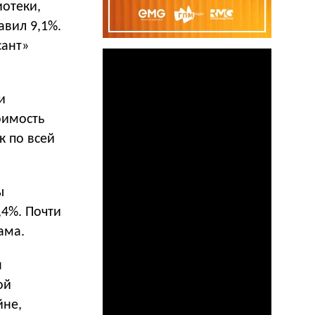
иотеки,
авил 9,1%.
ант»
и
оимость
к по всей
ы
,4%. Почти
ама.
н
ой
йне,