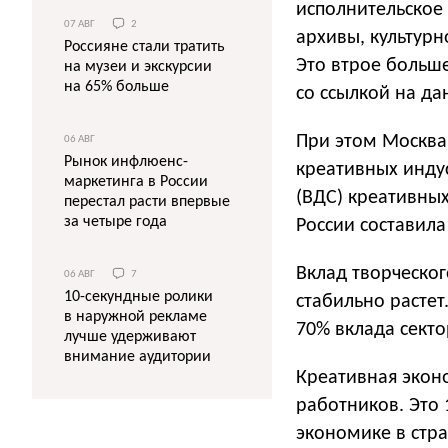
исполнительское 
07 АВГ
2
архивы, культурн
Россияне стали тратить
Это втрое больш
на музеи и экскурсии
на 65% больше
со ссылкой на д
При этом Москва
06 АВГ
Рынок инфлюенс-
креативных инду
маркетинга в России
(ВДС) креативных
перестал расти впервые
за четыре года
России составила 
Вклад творческог
06 АВГ
7
10-секундные ролики
стабильно растет.
в наружной рекламе
70% вклада секто
лучше удерживают
внимание аудитории
Креативная экон
работников. Это 
экономике в стра