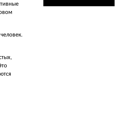
ативные
совом
 человек.
стых,
Это
ются