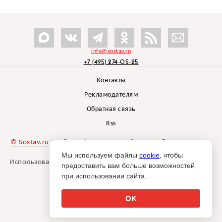
info@sostav.ru
+7 (495) 274-05-25
Контакты
Рекламодателям
Обратная связь
Rss
© Sostav.ru
1998-2026 Независимый проект
брендингового
агентства Depot
Мы используем файлы
cookie
, чтобы
Использование материалов Sostav.ru допустимо только при
предоставить вам больше возможностей
указании источника.
при использовании сайта.
Дизайн сайта -
Liqium
.
18+
OK