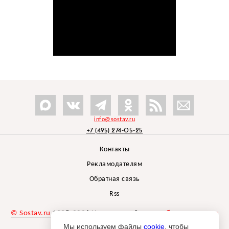
info@sostav.ru
+7 (495) 274-05-25
Контакты
Рекламодателям
Обратная связь
Rss
© Sostav.ru
1998-2026 Независимый проект
брендингового
агентства Depot
Мы используем файлы
cookie
, чтобы