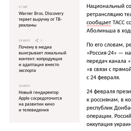
Национальный со
07 АВГ
Warner Bros. Discovery
ретрансляцию тел
теряет выручку от ТВ-
сообщает
ТАСС со
рекламы
Аболиньша в ход
29 ИЮЛ
1
По его словам, р
Почему в медиа
«Россия-24» — на
выигрывает локальный
контент: копродукция
передач канала 
и адаптация вместо
«в связи с прямо
экспорта
с 24 февраля.
28 ИЮЛ
24 февраля през
Новый гендиректор
Apple сосредоточится
к россиянам, в к
на развитии кино
республик Донба
и телевидения
операции. Россий
оккупация украи