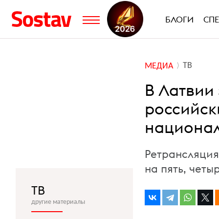
БЛОГИ
СП
ТВ
МЕДИА
В Латвии
российски
национал
Ретрансляция
на пять, четы
ТВ
другие материалы