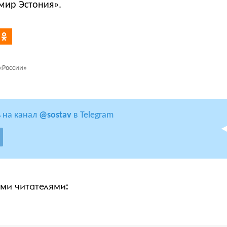
мир Эстония».
«России»
 на канал
@sostav
в Telegram
ими читателями: