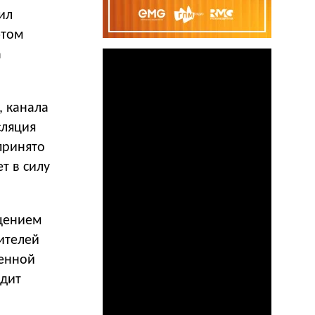
ил
этом
а
, канала
сляция
принято
т в силу
щением
ителей
оенной
одит