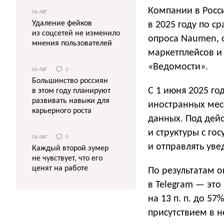
Компании в Росси
06 АВГ
Удаление фейков
в 2025 году по 
из соцсетей не изменило
опроса Naumen, о
мнения пользователей
маркетплейсов и
«Ведомости».
06 АВГ
2
Большинство россиян
С 1 июня 2025 го
в этом году планируют
развивать навыки для
иностранных мес
карьерного роста
данных. Под дей
и структуры с го
06 АВГ
5
и отправлять уве
Каждый второй зумер
не чувствует, что его
ценят на работе
По результатам 
в Telegram — это 
на 13 п. п. до 57
присутствием в н