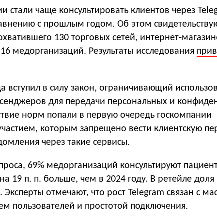
и стали чаще консультировать клиентов через Tele
сравнению с прошлым годом. Об этом свидетельству
хватившего 130 торговых сетей, интернет-магазин
 16 медорганизаций. Результаты исследования
прив
да вступил в силу закон, ограничивающий использо
сенджеров для передачи персональных и конфиде
ствие норм попали в первую очередь госкомпании
сучастием, которым запрещено вести клиентскую пе
домления через такие сервисы.
опроса, 69% медорганизаций консультируют пациен
на 19 п. п. больше, чем в 2024 году. В ретейле дол
%. Эксперты отмечают, что рост Telegram связан с м
ем пользователей и простотой подключения.