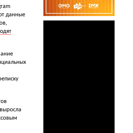
gram
ют данные
ов,
одят
вание
нциальных
реписку
тов
я выросла
ассовым