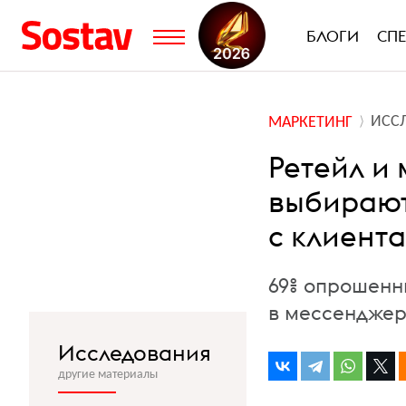
БЛОГИ
СП
ИСС
МАРКЕТИНГ
Ретейл и
выбирают
с клиент
69% опрошенн
в мессендже
Исследования
другие материалы