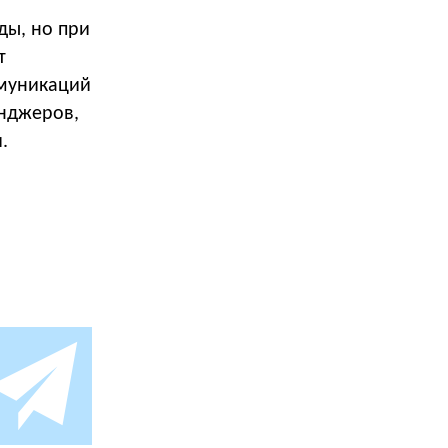
ды, но при
т
ммуникаций
енджеров,
.