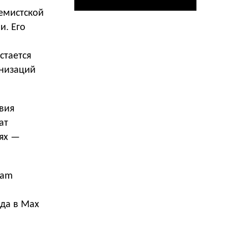
емистской
и. Его
стается
анизаций
вия
ат
иях —
ram
да в Max