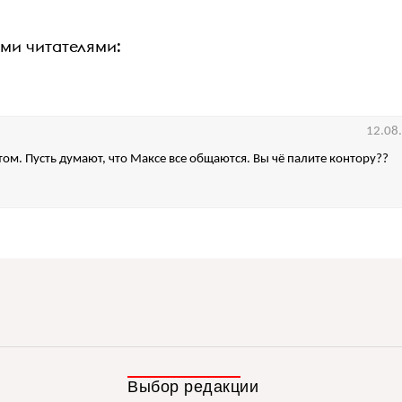
ими читателями:
12.08
том. Пусть думают, что Максе все общаются. Вы чё палите контору??
Выбор редакции