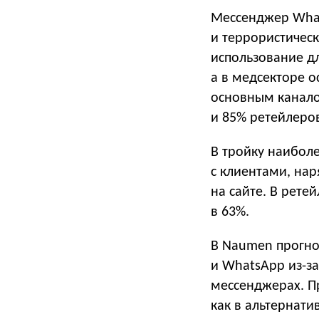
Мессенджер What
и террористическ
использование дл
а в медсекторе о
основным канало
и 85% ретейлеро
В тройку наибол
с клиентами, нар
на сайте. В рете
в 63%.
В Naumen прогно
и WhatsApp из-за
мессенджерах. П
как в альтернати