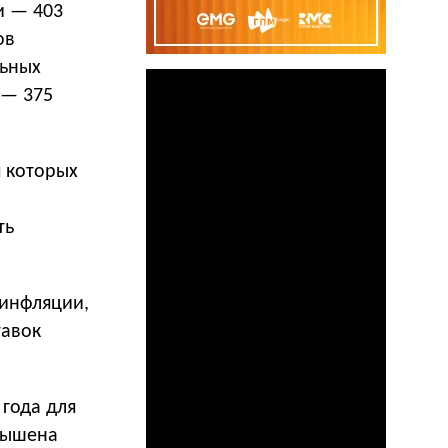
ди — 403
ов
льных
 — 375
я которых
ть
 инфляции,
тавок
.
 года для
овышена