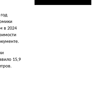
 год
номики
м в 2024
тоимости
окументе.
ки
тавило 15,9
итров.