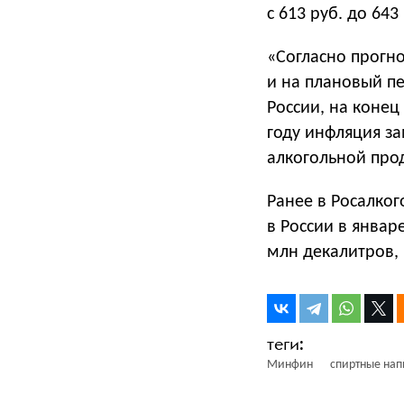
с 613 руб. до 643
«Согласно прогно
и на плановый п
России, на конец
году инфляция за
алкогольной прод
Ранее в Росалког
в России в январ
млн декалитров, 
Минфин
спиртные нап