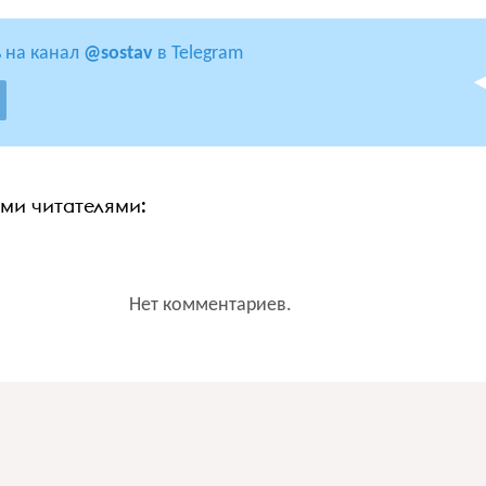
 на канал
@sostav
в Telegram
ими читателями:
Нет комментариев.