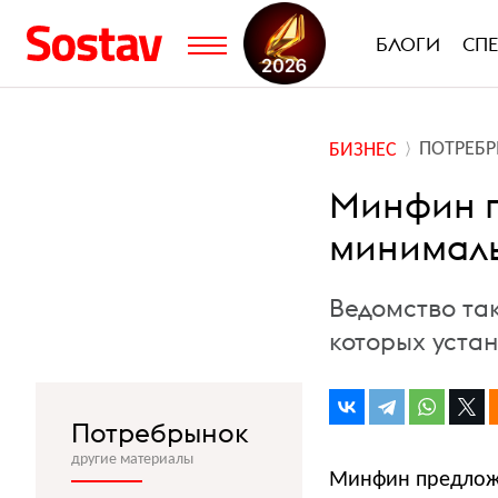
БЛОГИ
СП
ПОТРЕБ
БИЗНЕС
Минфин п
минималь
Ведомство так
которых уста
Потребрынок
другие материалы
Минфин предложи