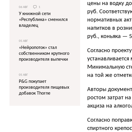
цены на водку до
06 АВГ
1
руб. Соответств
У книжной сети
нормативных акт
«Республика» сменился
владелец
напитков в розни
руб., коньяка — 5
05 АВГ
«Нейропоток» стал
Согласно проекту
собственником крупного
устанавливается
производителя выпечки
Минимальную стои
на той же отметке
05 АВГ
P&G покупает
производителя пищевых
Авторы документа
добавок Thorne
ростом затрат н
акциза на алког
Согласно поправк
спиртного крепос