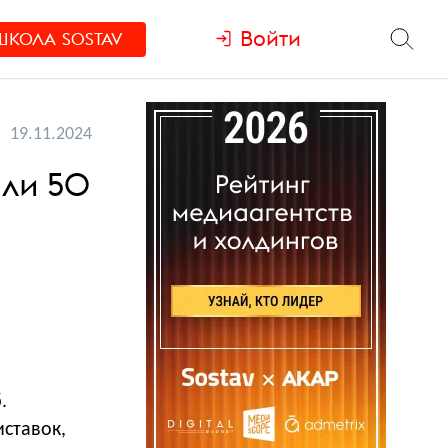
Войти
ШКОЛА
SOSTAV
19.11.2024
или 50
.
иставок,