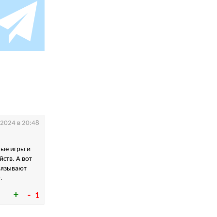
.2024 в 20:48
ые игры и
ств. А вот
вязывают
.
1