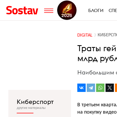
БЛОГИ
СП
КИБЕРСП
DIGITAL
Траты гей
млрд руб
Наибольшим с
Киберспорт
В третьем кварта
другие материалы
на покупку видео