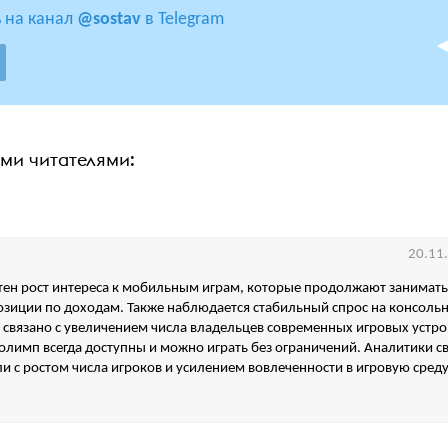
 на канал
@sostav
в Telegram
ими читателями:
20.11
тен рост интереса к мобильным играм, которые продолжают занимать
зиции по доходам. Также наблюдается стабильный спрос на консольн
о связано с увеличением числа владельцев современных игровых устрой
олимп всегда доступны и можно играть без ограничений. Аналитики с
ли с ростом числа игроков и усилением вовлеченности в игровую среду