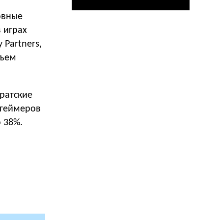
овные
 играх
 Partners,
бъем
иратские
 геймеров
о 38%.