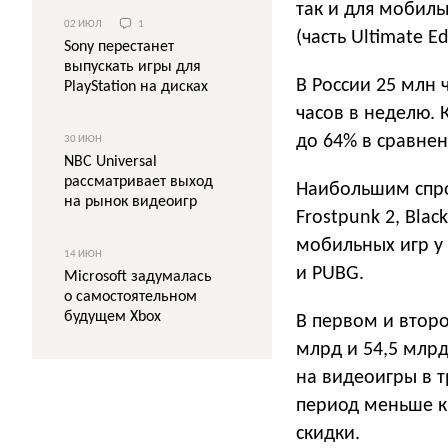
так и для мобиль
02 ИЮЛ
1
(часть Ultimate Ed
Sony перестанет
выпускать игры для
В России 25 млн 
PlayStation на дисках
часов в неделю. 
до 64% в сравнени
30 ИЮН
NBC Universal
рассматривает выход
Наибольшим спрос
на рынок видеоигр
Frostpunk 2, Bla
мобильных игр у
14 ИЮН
и PUBG.
Microsoft задумалась
о самостоятельном
будущем Xbox
В первом и втор
млрд и 54,5 млрд
на видеоигры в т
период меньше к
скидки.