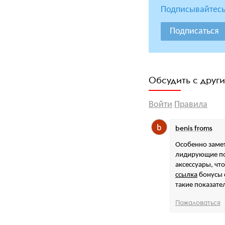
Подписывайтесь
Подписаться
Обсудить с друг
Войти
Правила
benis froms
Особенно заме
лидирующие по
аксессуары, чт
ссылка
бонусы 
такие показате
Пожаловаться