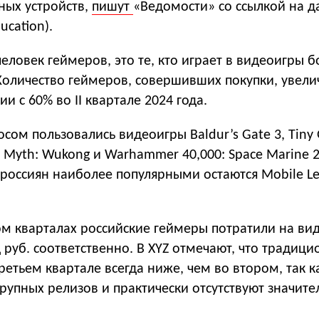
ных устройств,
пишут
«Ведомости» со ссылкой на д
ucation).
человек геймеров, это те, кто играет в видеоигры б
Количество геймеров, совершивших покупки, увели
и с 60% во II квартале 2024 года.
ом пользовались видеоигры Baldur’s Gate 3, Tiny 
ck Myth: Wukong и Warhammer 40,000: Space Marine 
 россиян наиболее популярными остаются Mobile L
ом кварталах российские геймеры потратили на ви
 руб. соответственно. В XYZ отмечают, что традици
ретьем квартале всегда ниже, чем во втором, так ка
рупных релизов и практически отсутствуют значит