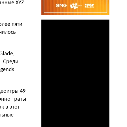
анные XYZ
олее пяти
чилось
Glade,
2. Среди
egends
деоигры 49
онно траты
к в этот
ельные