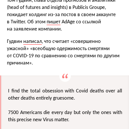
Том Гудвин, глава отдела прогнозов и аналитики
(head of futures and insights) в Publicis Groupe,
покидает холдинг из-за постов в своем аккаунте
в Twitter. Об этом
пишет
AdAge со ссылкой
на заявление компании.
Гудвин
написал
, что считает «совершенно
ужасной» «всеобщую одержимость смертями
от COVID-19 по сравнению со смертями по другим
причинам».
I find the total obsession with Covid deaths over all
other deaths entirely gruesome.
7500 Americans die every day but only the ones with
this precise new Virus matter.