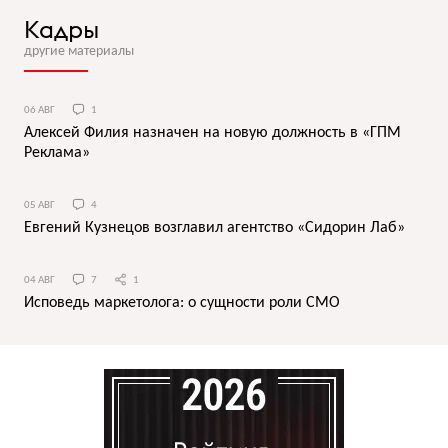
Кадры
другие материалы
06 АВГ
1
Алексей Филия назначен на новую должность в «ГПМ
Реклама»
05 АВГ
4
Евгений Кузнецов возглавил агентство «Сидорин Лаб»
04 АВГ
7
1
Исповедь маркетолога: о сущности роли СМО