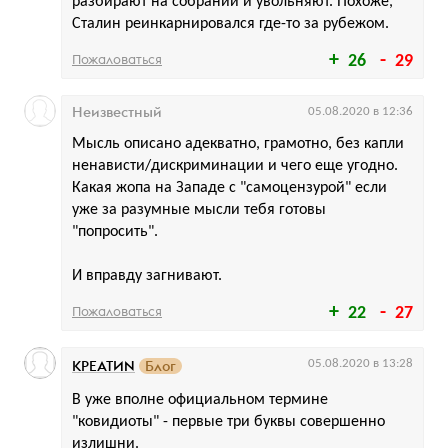
разбирают на собрании и увольняют. Похоже,
Сталин реинкарнировался где-то за рубежом.
Пожаловаться
26
29
Неизвестный
05.08.2020 в 12:36
Мысль описано адекватно, грамотно, без капли
ненависти/дискриминации и чего еще угодно.
Какая жопа на Западе с "самоцензурой" если
уже за разумные мысли тебя готовы
"попросить".
И вправду загнивают.
Пожаловаться
22
27
КРЕАТИN
Блог
05.08.2020 в 13:28
В уже вполне официальном термине
"ковидиоты" - первые три буквы совершенно
излишни.