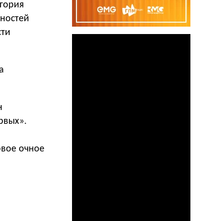
гория
нностей
сти
а
н
рвых».
рвое очное