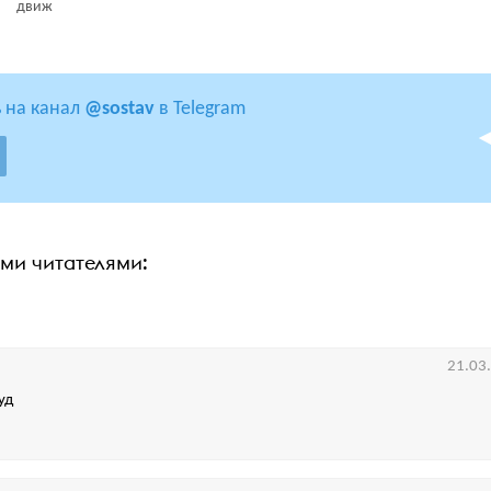
движ
 на канал
@sostav
в Telegram
ими читателями:
21.03
уд