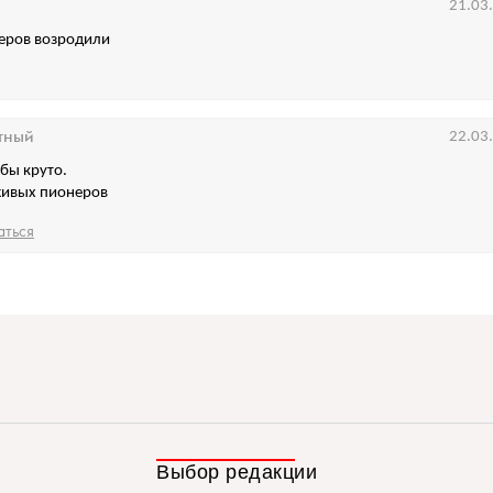
21.03
еров возродили
тный
22.03
 бы круто.
живых пионеров
аться
Выбор редакции