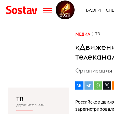
БЛОГИ
СП
ТВ
МЕДИА
«Движени
телекана
Организация 
ТВ
Российское движ
другие материалы
зарегистрировал