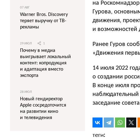
на Роскомнадзор
07 АВГ
Гурова, основны
Warner Bros. Discovery
движения, проек
теряет выручку от ТВ-
рекламы
и возможностей 
Ранее Гуров соо
29 ИЮЛ
1
Почему в медиа
«Движения первы
выигрывает локальный
контент: копродукция
14 июля 2022 го
и адаптация вместо
экспорта
о создании росс
В конце июля про
28 ИЮЛ
наблюдательный 
Новый гендиректор
заседание совета
Apple сосредоточится
на развитии кино
и телевидения