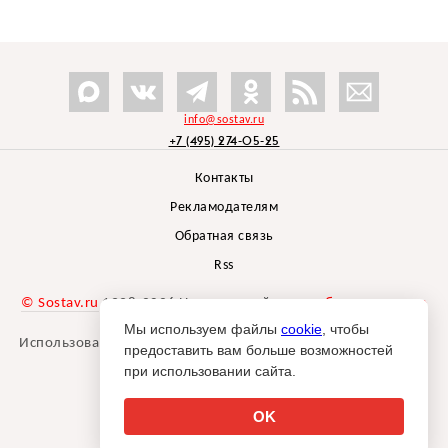
info@sostav.ru
+7 (495) 274-05-25
Контакты
Рекламодателям
Обратная связь
Rss
© Sostav.ru
1998-2026 Независимый проект
брендингового
агентства Depot
Мы используем файлы
cookie
, чтобы
Использование материалов Sostav.ru допустимо только при
предоставить вам больше возможностей
указании источника.
при использовании сайта.
Дизайн сайта -
Liqium
.
18+
OK