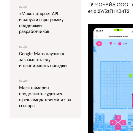
Т2 МОБАЙЛ ООО |
07 АВГ
erid:2W5zFHKB4T2
«Макс» откроет API
и запустит программу
поддержки
разработчиков
07 АВГ
Google Maps научится
заказывать еду
и планировать поездки
07 АВГ
Маск намерен
продолжать судиться
с рекламодателями из-за
сговора