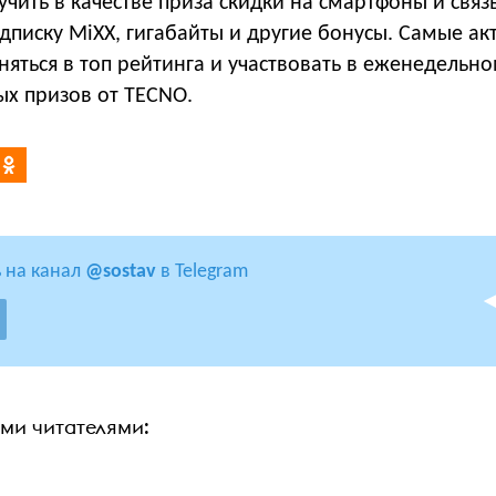
учить в качестве приза скидки на смартфоны и связь
дписку MiXX, гигабайты и другие бонусы. Самые ак
няться в топ рейтинга и участвовать в еженедельн
х призов от TECNO.
 на канал
@sostav
в Telegram
ими читателями: