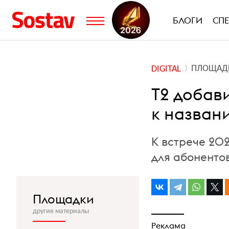
БЛОГИ
СП
ПЛОЩАД
DIGITAL
Т2 добав
к назван
К встрече 20
для абоненто
Площадки
другие материалы
Реклама