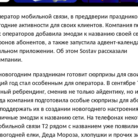
оператор мобильной связи, в преддверии празднико
годние активности для своих клиентов. Компания 
 операторов добавила эмодзи к названию своей с
онов абонентов, а также запустила адвент-календа
ильном приложении. Об этом Sostav рассказали
омпании.
 новогодним праздникам готовит сюрпризы для сво
ий год стал особенным для оператора. В сентябре 
ый ребрендинг, сменив не только айдентику, но и
ода компания подготовила особые сюрпризы для аб
поддержать их в создании новогоднего настроени
ничные эмодзи к названию сети. На телефонах нек
обильной связи Т2 рядом с названием уже появили
овогодней елки, Деда Мороза, хлопушки и прочих 