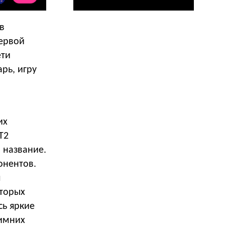
в
первой
ети
рь, игру
их
Т2
 название.
онентов.
я
оторых
сь яркие
зимних