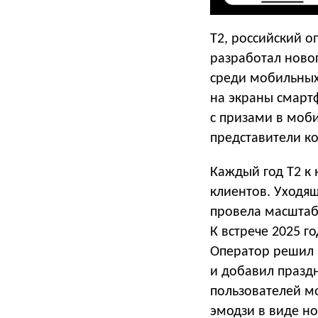
T2, российский 
разработал ново
среди мобильных
на экраны смартф
с призами в моб
представители к
Каждый год Т2 к
клиентов. Уходящ
провела масштабн
К встрече 2025 г
Оператор решил 
и добавил празд
пользователей м
эмодзи в виде н