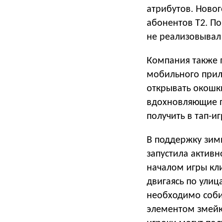
атрибутов. Ново
абонентов Т2. По
не реализовывал
Компания также 
мобильного прило
открывать окошки
вдохновляющие п
получить в тап-и
В поддержку зим
запустила активн
началом игры кл
двигаясь по улиц
необходимо соби
элементом змейка