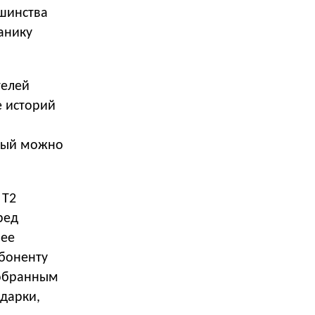
ьшинства
анику
телей
е историй
орый можно
 Т2
ред
лее
абоненту
собранным
одарки,