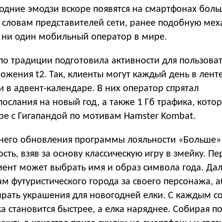
годние эмодзи вскоре появятся на смартфонах бол
 словам представителей сети, ранее подобную мех
 ни один мобильный оператор в мире.
по традиции подготовила активности для пользова
жения t2. Так, клиенты могут каждый день в лент
 в адвент-календаре. В них оператор спрятал
ослания на новый год, а также 1 Гб трафика, кот
гре с Гигапандой по мотивам Hamster Kombat.
него обновления программы лояльности «Больше»
ость, взяв за основу классическую игру в змейку. Пе
иент может выбрать имя и образ символа года. Да
ам футуристического города за своего персонажа, 
рать украшения для новогодней елки. С каждым 
 становится быстрее, а елка наряднее. Собирая п