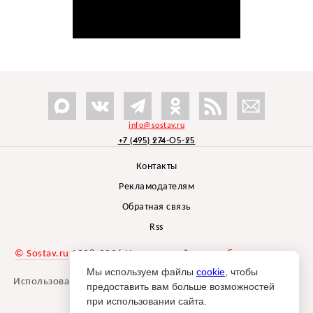
info@sostav.ru
+7 (495) 274-05-25
Контакты
Рекламодателям
Обратная связь
Rss
© Sostav.ru
1998-2026 Независимый проект
брендингового
агентства Depot
Мы используем файлы
cookie
, чтобы
Использование материалов Sostav.ru допустимо только при
предоставить вам больше возможностей
указании источника.
при использовании сайта.
Дизайн сайта -
Liqium
.