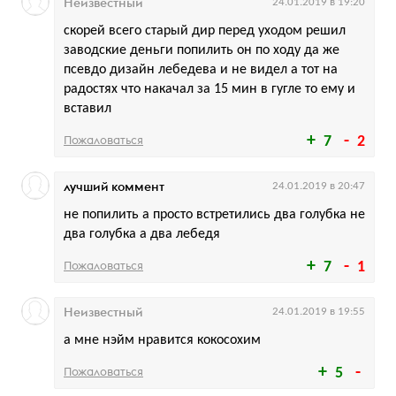
Неизвестный
24.01.2019 в 19:20
скорей всего старый дир перед уходом решил
заводские деньги попилить он по ходу да же
псевдо дизайн лебедева и не видел а тот на
радостях что накачал за 15 мин в гугле то ему и
вставил
Пожаловаться
7
2
лучший коммент
24.01.2019 в 20:47
не попилить а просто встретились два голубка не
два голубка а два лебедя
Пожаловаться
7
1
Неизвестный
24.01.2019 в 19:55
а мне нэйм нравится кокосохим
Пожаловаться
5