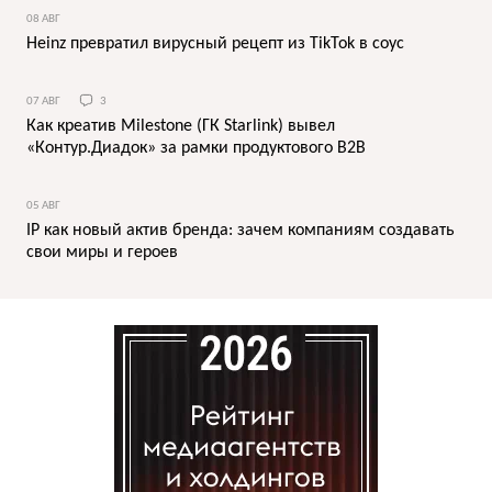
08 АВГ
Heinz превратил вирусный рецепт из TikTok в соус
07 АВГ
3
Как креатив Milestone (ГК Starlink) вывел
«Контур.Диадок» за рамки продуктового B2B
05 АВГ
IP как новый актив бренда: зачем компаниям создавать
свои миры и героев