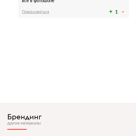
все в фотошопе
Пожаловаться
1
Брендинг
другие материалы