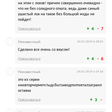
на этом с лохов! причем совершенно очевидно -
что не без солидного отката, ведь даже самый
ушастый лох на такое без большой мзды не
пойдет!
Пожаловаться
4
7
Неизвестный
24.01.2019 в 18:05
Сделано все очень со вкусом!
Пожаловаться
4
6
Неизвестный
24.01.2019 в 19:16
это из серии
ниивторчерметстыдсбытзаводполтиеталзагранп
оставка
Пожаловаться
3