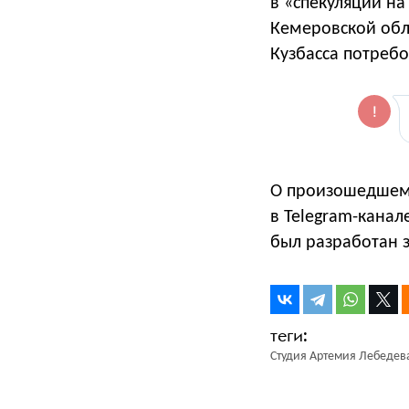
в «спекуляции н
Кемеровской обл
Кузбасса потребо
О произошедшем S
в Telegram-канал
был разработан з
Студия Артемия Лебедев