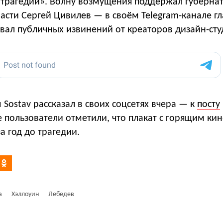
а трагедии». Волну возмущения поддержал губерна
асти Сергей Цивилев — в своём Telegram-канале гл
вал публичных извинений от креаторов дизайн-сту
ostav рассказал в своих соцсетях вчера — к
посту
е пользователи отметили, что плакат c горящим ки
а год до трагедии.
а
Хэллоуин
Лебедев