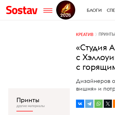
БЛОГИ
СП
ПРИНТ
КРЕАТИВ
«Студия 
с Хэллоу
с горящи
Дизайнеров о
вишня» и пот
Принты
другие материалы