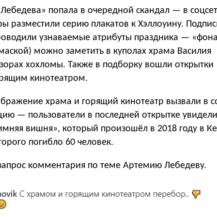
 Лебедева» попала в очередной скандал — в соцсет
ры разместили серию плакатов к Хэллоуину. Подпи
проводили узнаваемые атрибуты праздника — «фон
маской) можно заметить в куполах храма Василия
узорах хохломы. Также в подборку вошли открытки
орящим кинотеатром.
ображение храма и горящий кинотеатр вызвали в с
цию — пользователи в последней открытке увидели
Зимняя вишня», который произошёл в 2018 году в 
оторого погибло 60 человек.
 запрос комментария по теме Артемию Лебедеву.