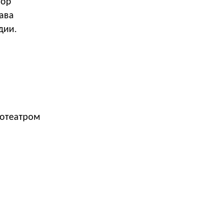
тор
ава
дии.
нотеатром