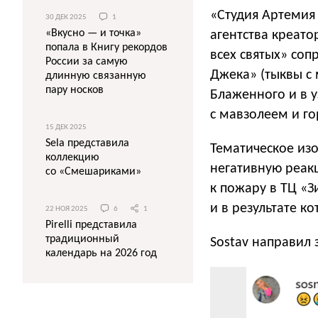
«Студия Артемия
30 ДЕК 2025
1
«Вкусно — и точка»
агентства креато
попала в Книгу рекордов
всех святых» со
России за самую
Джека» (тыквы с 
длинную связанную
пару носков
Блаженного и в 
с мавзолеем и г
15 ДЕК 2025
Sela представила
Тематическое из
коллекцию
негативную реак
со «Смешариками»
к пожару в ТЦ «
и в результате к
22 НОЯ 2025
6
1
Pirelli представила
традиционный
Sostav направил
календарь на 2026 год