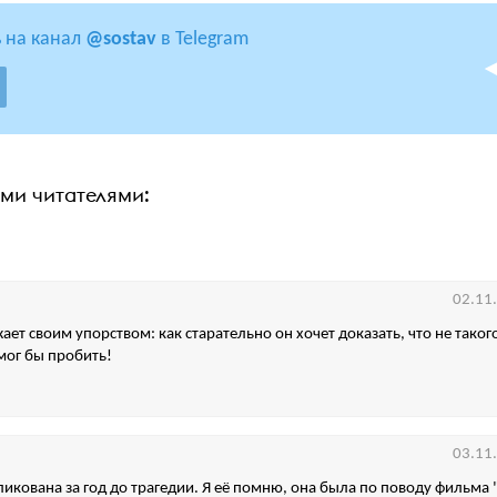
 на канал
@sostav
в Telegram
ими читателями:
02.11
ет своим упорством: как старательно он хочет доказать, что не таког
мог бы пробить!
03.11
икована за год до трагедии. Я её помню, она была по поводу фильма