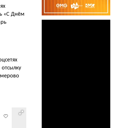
ях
сь «С Днём
арь
оцсетях
 отсылку
Кемерово