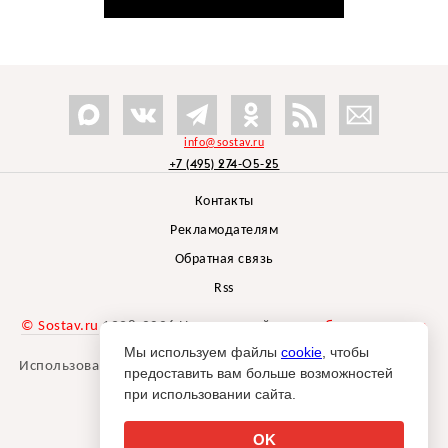
info@sostav.ru
+7 (495) 274-05-25
Контакты
Рекламодателям
Обратная связь
Rss
© Sostav.ru
1998-2026 Независимый проект
брендингового
агентства Depot
Мы используем файлы
cookie
, чтобы
Использование материалов Sostav.ru допустимо только при
предоставить вам больше возможностей
указании источника.
при использовании сайта.
Дизайн сайта -
Liqium
.
18+
OK