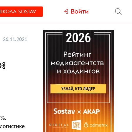
Войти
ШКОЛА
SOSTAV
26.11.2021
0%
7%.
логистике