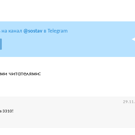
 на канал
@sostav
в Telegram
ими читателями:
29.11
a 3310!