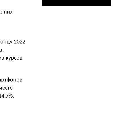
з них
концу 2022
а,
ов курсов
артфонов
месте
14,7%.