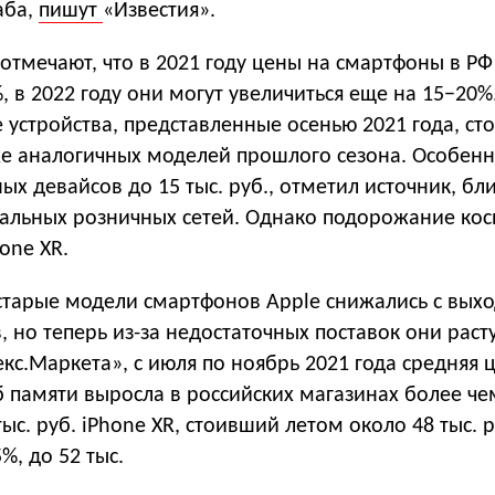
аба,
пишут
«Известия».
отмечают, что в 2021 году цены на смартфоны в Р
, в 2022 году они могут увеличиться еще на 15−20%
устройства, представленные осенью 2021 года, сто
е аналогичных моделей прошлого сезона. Особенн
ых девайсов до 15 тыс. руб., отметил источник, бл
ральных розничных сетей. Однако подорожание кос
hone XR.
старые модели смартфонов Apple снижались с вых
 но теперь из-за недостаточных поставок они расту
с.Маркета», с июля по ноябрь 2021 года средняя 
Гб памяти выросла в российских магазинах более че
ыс. руб. iPhone XR, стоивший летом около 48 тыс. р
%, до 52 тыс.