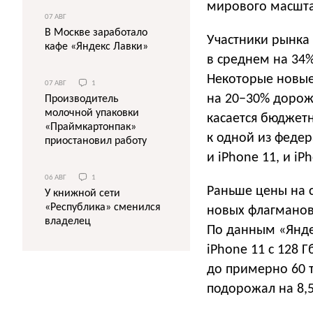
мирового масшт
07 АВГ
В Москве заработало
Участники рынка 
кафе «Яндекс Лавки»
в среднем на 34%
Некоторые новые 
07 АВГ
1
на 20−30% дорож
Производитель
молочной упаковки
касается бюджетн
«Праймкартонпак»
к одной из феде
приостановил работу
и iPhone 11, и iP
06 АВГ
1
Раньше цены на 
У книжной сети
«Республика» сменился
новых флагманов,
владелец
По данным «Яндек
iPhone 11 с 128 
до примерно 60 т
подорожал на 8,5