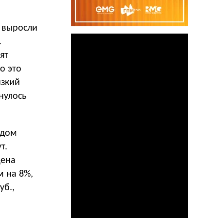
Ф выросли
.
ят
о это
изкий
нулось
одом
т.
цена
м на 8%,
уб.,