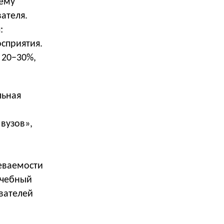
нему
ателя.
:
осприятия.
 20−30%,
льная
вузов»,
еваемости
учебный
вателей