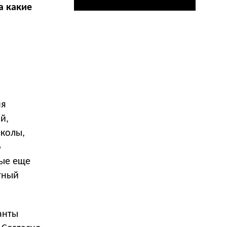
а какие
ня
й,
школы,
о
рые еще
тный
анты