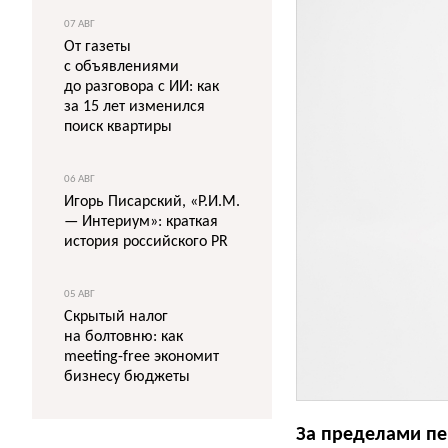
07 АВГ
От газеты
с объявлениями
до разговора с ИИ: как
за 15 лет изменился
поиск квартиры
06 АВГ
Игорь Писарский, «Р.И.М.
— Интериум»: краткая
история российского PR
05 АВГ
Скрытый налог
на болтовню: как
meeting-free экономит
бизнесу бюджеты
За пределами пе