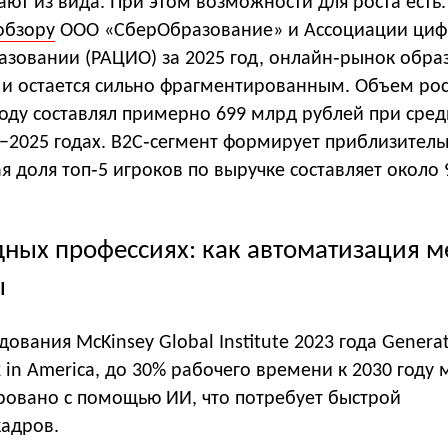
ают из вида. При этом возможности для роста есть.
обзору
ООО «СберОбразование» и Ассоциации ци
азовании (РАЦИО) за 2025 год, онлайн‑рынок обра
т и остается сильно фрагментированным. Объем ро
году составлял примерно 699 млрд рублей при сре
0−2025 годах. B2C‑сегмент формирует приблизител
 доля топ‑5 игроков по выручке составляет около 
дных профессиях: как автоматизация м
ы
ования McKinsey Global Institute 2023 года Generat
rk in America, до 30% рабочего времени к 2030 году
ровано с помощью ИИ, что потребует быстрой
кадров.