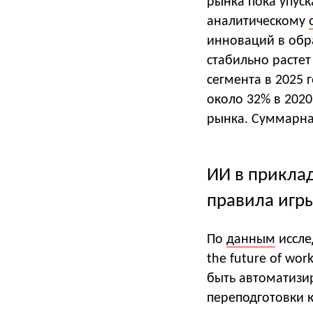
рынка пока упуск
аналитическому
инноваций в обр
стабильно расте
сегмента в 2025 
около 32% в 202
рынка. Суммарная
ИИ в прикла
правила игр
По
данным
исслед
the future of wo
быть автоматизи
переподготовки 