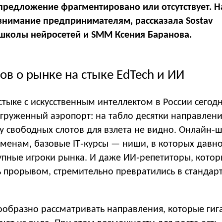
предложение фрагментировано или отсутствует. Н
 внимание предпринимателям, рассказала Sostav
школы нейросетей и SMM Ксения Баранова.
ов о рынке на стыке EdTech и ИИ
стыке с искусственным интеллектом в России сегод
груженный аэропорт: на табло десятки направлени
у свободных слотов для взлета не видно. Онлайн‑
аменам, базовые IT‑курсы — ниши, в которых давн
упные игроки рынка. И даже ИИ‑репетиторы, кото
ь прорывом, стремительно превратились в стандар
ообразно рассматривать направления, которые гиг