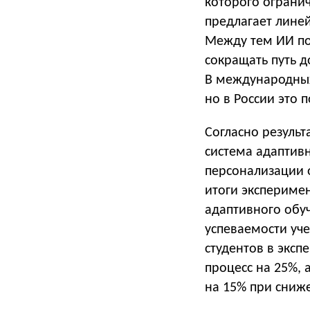
которого ограни
предлагает линей
Между тем ИИ по
сокращать путь д
В международных
но в России это 
Согласно резуль
система адаптив
персонализации о
итоги экспериме
адаптивного обу
успеваемости уч
студентов в эксп
процесс на 25%,
на 15% при сниж