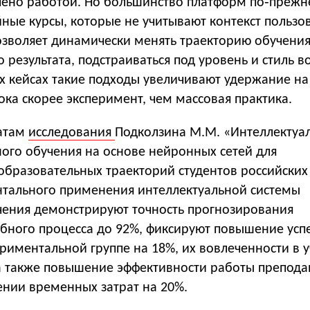
чено работой. Но большинство платформ по‑преж
ные курсы, которые не учитывают контекст пользов
зволяет динамически менять траекторию обучения
о результата, подстраиваться под уровень и стиль в
 кейсах такие подходы увеличивают удержание на
пока скорее эксперимент, чем массовая практика.
татам
исследования
Подколзина М.М. «Интеллектуа
ного обучения на основе нейронных сетей для
бразовательных траекторий студентов российских 
нтального применения интеллектуальной системы
чения демонстрируют точность прогнозирования
ебного процесса до 92%, фиксируют повышение усп
ериментальной группе на 18%, их вовлеченности в 
 а также повышение эффективности работы препода
ении временных затрат на 20%.