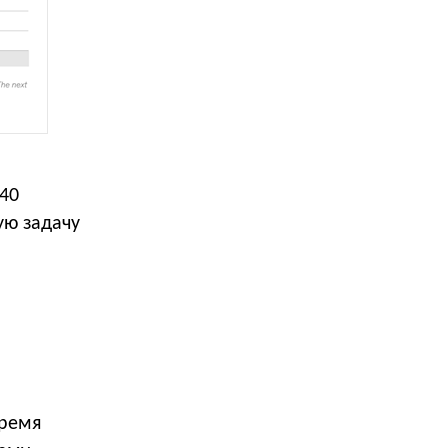
 40
ую задачу
время