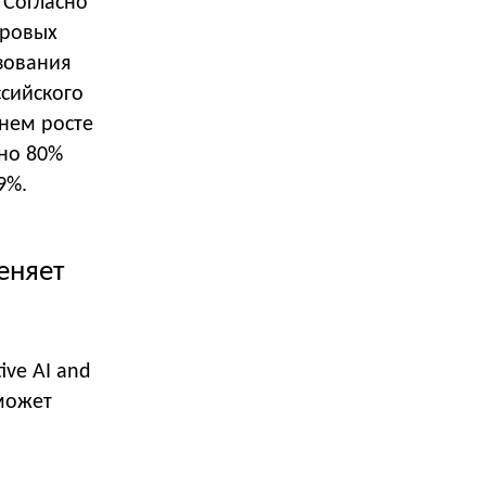
 Согласно
фровых
зования
ссийского
днем росте
ьно 80%
9%.
еняет
ive AI and
 может