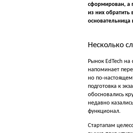
сформирован, а 
из них обратить
основательница 
Несколько сл
Рынок EdTech на 
напоминает пере
но по‑настоящем
подготовка к экз
обосновались кр
недавно казалис
функционал.
Стартапам целес