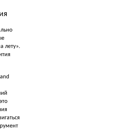
ия
ально
ые
а лету».
ития
 and
ний
это
ния
игаться
румент