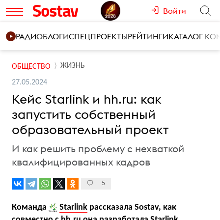
Войти
РАДИО
БЛОГИ
СПЕЦПРОЕКТЫ
РЕЙТИНГИ
КАТАЛОГ К
ЖИЗНЬ
ОБЩЕСТВО
27.05.2024
Кейс Starlink и hh.ru: как
запустить собственный
образовательный проект
И как решить проблему с нехваткой
квалифицированных кадров
5
Команда
Starlink
рассказала Sostav, как
совместно с hh.ru она разработала Starlink