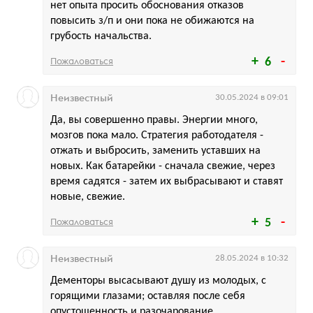
нет опыта просить обоснования отказов
повысить з/п и они пока не обижаются на
грубость начальства.
Пожаловаться
6
Неизвестный
30.05.2024 в 09:01
Да, вы совершенно правы. Энергии много,
мозгов пока мало. Стратегия работодателя -
отжать и выбросить, заменить уставших на
новых. Как батарейки - сначала свежие, через
время садятся - затем их выбрасывают и ставят
новые, свежие.
Пожаловаться
5
Неизвестный
28.05.2024 в 10:32
Дементоры высасывают душу из молодых, с
горящими глазами; оставляя после себя
опустошенность и разочарование.