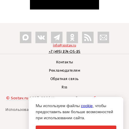
info@sostav.ru
+7 (495) 274-05-25
Контакты
Рекламодателям
Обратная связь
Rss
© Sostav.ru
1998-2026 Независимый проект
брендингового
агентства Depot
Мы используем файлы
cookie
, чтобы
Использование материалов Sostav.ru допустимо только при
предоставить вам больше возможностей
указании источника.
при использовании сайта.
Дизайн сайта -
Liqium
.
18+