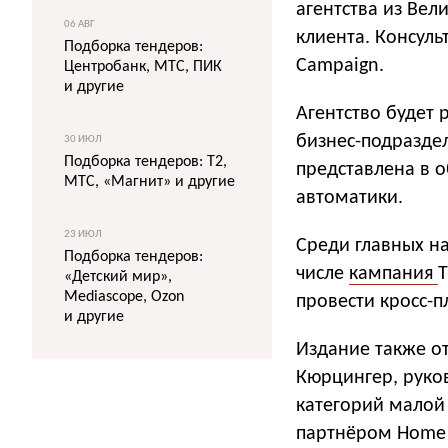
агентства из Ве
06 АВГ
клиента. Консуль
Подборка тендеров:
Campaign.
Центробанк, МТС, ПИК
и другие
Агентство будет 
бизнес-подразде
30 ИЮЛ
Подборка тендеров: T2,
представлена в 
МТС, «Магнит» и другие
автоматики.
23 ИЮЛ
Среди главных на
Подборка тендеров:
числе
кампания
T
«Детский мир»,
Mediascope, Ozon
провести кросс-
и другие
Издание также от
Кюрцингер, руко
категорий малой 
партнёром Home A