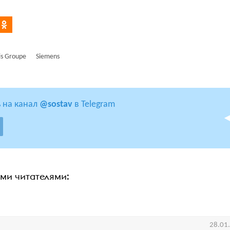
is Groupe
Siemens
 на канал
@sostav
в Telegram
ими читателями:
28.01