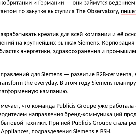
ликобритании и Германии — они займутся ведением
тантом по закупке выступила The Observatory,
пише
разрабатывать креатив для всей компании и её ос
лений на крупнейших рынках Siemens. Корпорация
областях энергетики, здравоохранения и промышл
правлений для Siemens — развитие B2B-сегмента, 
ransform the everyday. В этом году Siemens планир
платформенную кампанию.
мечает, что команда Publicis Groupe уже работала 
водителем направления бренд-коммуникаций про
бытовой техники. При ней Publicis Groupe стала 
ppliances, подразделения Siemens в BSH.