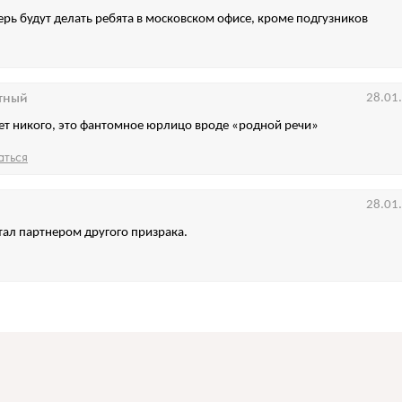
перь будут делать ребята в московском офисе, кроме подгузников
тный
28.01
нет никого, это фантомное юрлицо вроде «родной речи»
аться
28.01
тал партнером другого призрака.