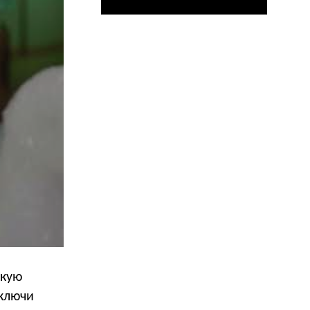
скую
 ключи