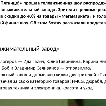
«Пятнице!»
прошла телевизионная шоу-распрода
новыжимательный завод». Зрители в режиме реа
и скидки до 40% на товары «Мегамаркета» и гол
ый финал шоу. Об этом Sostav рассказали предста
ыжимательный завод»
блогеров — Ида Галич, Юлия Гаврилина, Карина Ниг
на Боб и Владимир Селиванов — отправились
льный завод и добывали скидки для зрителей «Пя
вечал за свою категорию товаров: FMCG, дюрабл, 
товая техника и электроника, красота и уход.