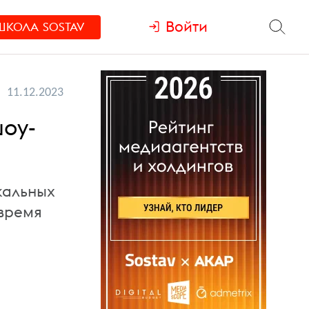
Войти
ШКОЛА
SOSTAV
11.12.2023
шоу-
кальных
 время