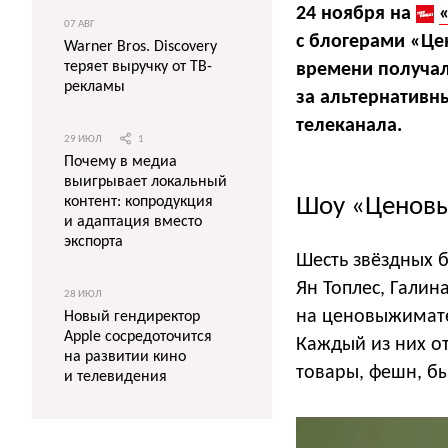
24 ноября на
07 АВГ
с блогерами «Це
Warner Bros. Discovery
теряет выручку от ТВ-
времени получал
рекламы
за альтернативн
телеканала.
29 ИЮЛ
1
Почему в медиа
выигрывает локальный
Шоу «Ценов
контент: копродукция
и адаптация вместо
экспорта
Шесть звёздных 
Ян Топлес, Гали
28 ИЮЛ
на ценовыжимате
Новый гендиректор
Apple сосредоточится
Каждый из них от
на развитии кино
товары, фешн, бы
и телевидения