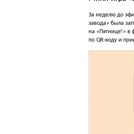
За неделю до эф
завода» была за
на «Пятнице!» в 
по QR-коду и прин