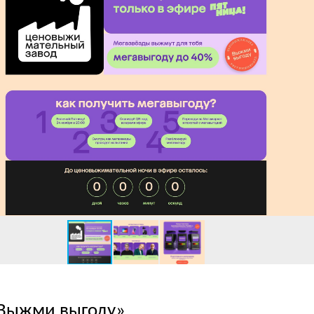
Выжми выгоду»