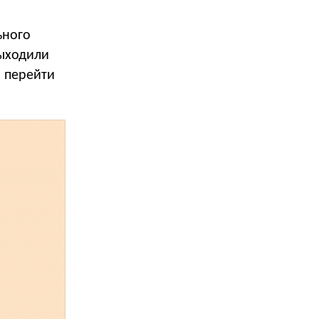
ьного
выходили
и перейти