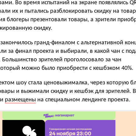
рами. Во время испытаний на экране появлялись Q
али их и пытались разблокировать скидку на товар
я блогеры презентовали товары, а зрители приобр
окированную скидку.
закончилось гранд-финалом с альтернативной кон
ли за финал проекта и выбирали, в какой чан с по
. Большинство зрителей проголосовало за чан
который можно было приобрести с кешбэком 40%.
ектом шоу стала ценовыжималка, через которую б
овары и выжимали скидку и кешбэк для зрителей. В
ли
размещены
на специальном лендинге проекта.