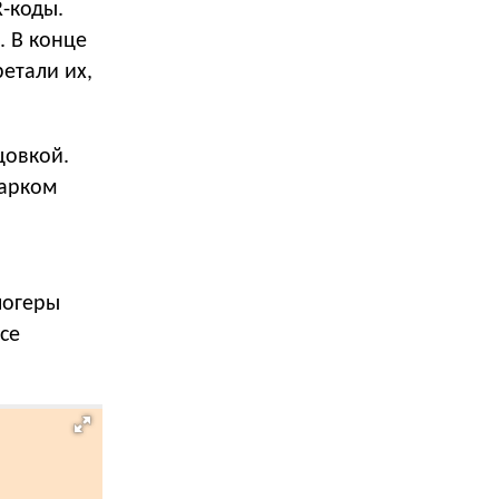
R-коды.
. В конце
етали их,
цовкой.
дарком
логеры
се