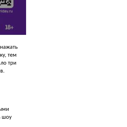
 нажать
ку, тем
ало три
в.
ными
ь шоу