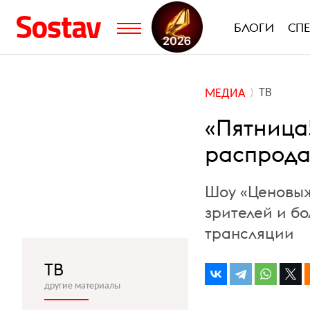
БЛОГИ
СП
ТВ
МЕДИА
«Пятница
распрода
Шоу «Ценовыж
зрителей и б
трансляции
ТВ
другие материалы