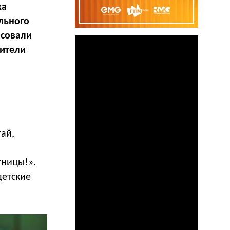
жа
льного
осовали
вители
ай,
тницы!».
детские