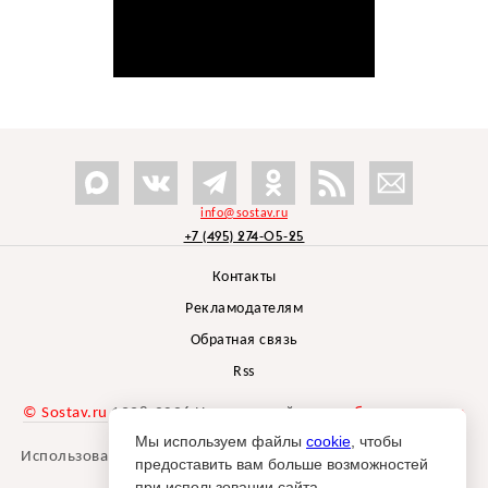
info@sostav.ru
+7 (495) 274-05-25
Контакты
Рекламодателям
Обратная связь
Rss
© Sostav.ru
1998-2026 Независимый проект
брендингового
агентства Depot
Мы используем файлы
cookie
, чтобы
Использование материалов Sostav.ru допустимо только при
предоставить вам больше возможностей
указании источника.
при использовании сайта.