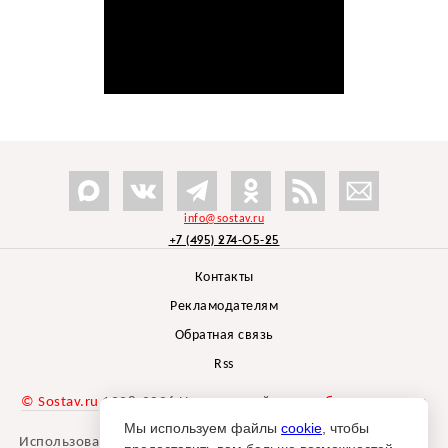
info@sostav.ru
+7 (495) 274-05-25
Контакты
Рекламодателям
Обратная связь
Rss
© Sostav.ru
1998-2026 Независимый проект
брендингового
агентства Depot
Мы используем файлы
cookie
, чтобы
Использование материалов Sostav.ru допустимо только при