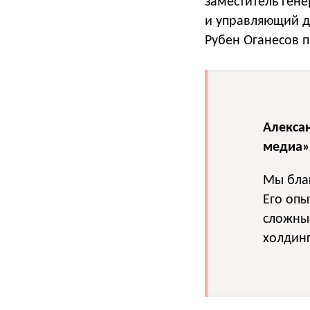
заместитель ген
и управляющий д
Рубен Оганесов п
Алекса
медиа»
Мы благ
Его опы
сложные
холдинг