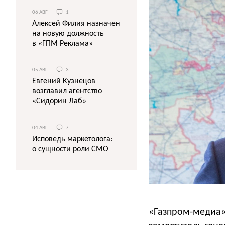
06 АВГ
1
Алексей Филия назначен
на новую должность
в «ГПМ Реклама»
05 АВГ
3
Евгений Кузнецов
возглавил агентство
«Сидорин Лаб»
04 АВГ
7
Исповедь маркетолога:
о сущности роли СМО
«Газпром-медиа»