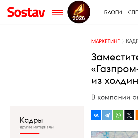
БЛОГИ
СП
КАД
МАРКЕТИНГ
Заместит
«Газпром
из холди
В компании о
Кадры
другие материалы