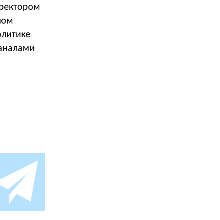
иректором
лом
олитике
каналами