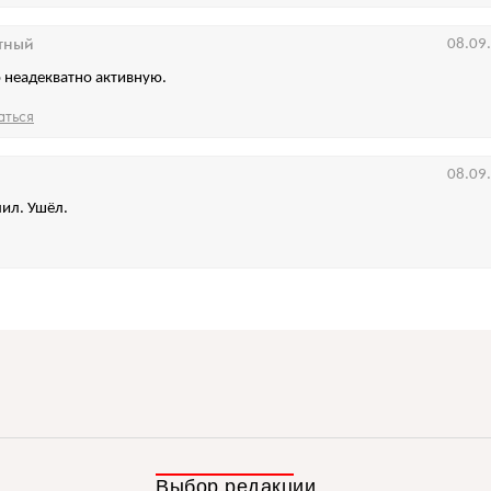
тный
08.09
 неадекватно активную.
аться
08.09
ил. Ушёл.
Выбор редакции