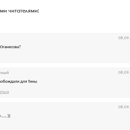
ими читателями:
08.09
 Оганесова?
тный
08.09
вобождали для Тины
аться
08.09
... ))