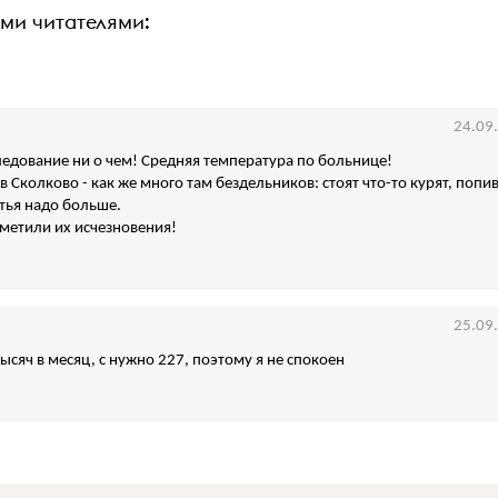
ими читателями:
24.09
едование ни о чем! Средняя температура по больнице!
в Сколково - как же много там бездельников: стоят что-то курят, попив
стья надо больше.
аметили их исчезновения!
25.09
ысяч в месяц, с нужно 227, поэтому я не спокоен