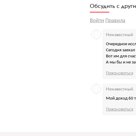
Обсудить с друг
Войти
Правила
Неизвестный
Очередное иссл
Сегодня заехал 
Вот им для сча
А мы бы и не з
Пожаловаться
Неизвестный
Мой доход 60 т
Пожаловаться