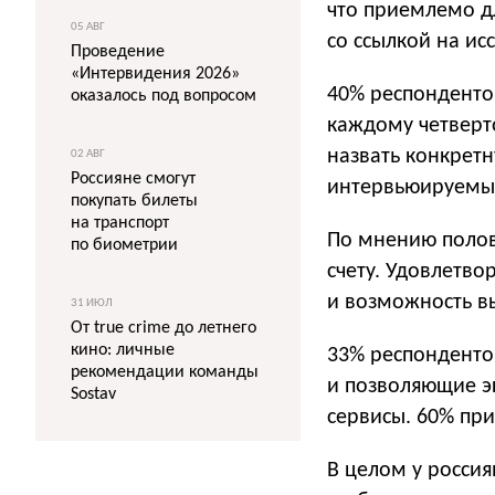
что приемлемо д
05 АВГ
со ссылкой на и
Проведение
«Интервидения 2026»
40% респондентов
оказалось под вопросом
каждому четверто
назвать конкретну
02 АВГ
Россияне смогут
интервьюируемых 
покупать билеты
на транспорт
По мнению полов
по биометрии
счету. Удовлетво
и возможность в
31 ИЮЛ
От true crime до летнего
кино: личные
33% респондентов
рекомендации команды
и позволяющие эк
Sostav
сервисы. 60% при
В целом у россия