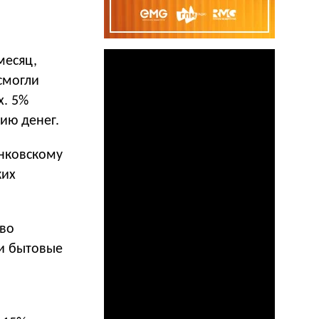
месяц,
смогли
х. 5%
ию денег.
нковскому
ких
тво
 и бытовые