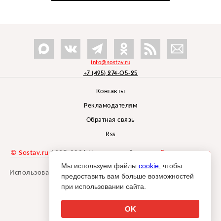
info@sostav.ru
+7 (495) 274-05-25
Контакты
Рекламодателям
Обратная связь
Rss
© Sostav.ru
1998-2026 Независимый проект
брендингового
агентства Depot
Мы используем файлы
cookie
, чтобы
Использование материалов Sostav.ru допустимо только при
предоставить вам больше возможностей
указании источника.
при использовании сайта.
Дизайн сайта -
Liqium
.
18+
OK