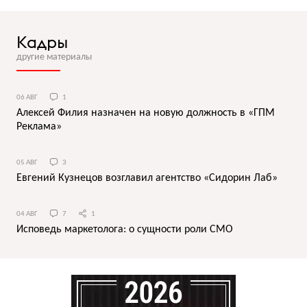
Кадры
другие материалы
06 АВГ
1
Алексей Филия назначен на новую должность в «ГПМ
Реклама»
05 АВГ
3
Евгений Кузнецов возглавил агентство «Сидорин Лаб»
04 АВГ
7
1
Исповедь маркетолога: о сущности роли СМО