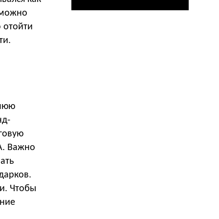
 можно
о отойти
ти.
ннюю
нд-
говую
А. Важно
ать
дарков.
и. Чтобы
ание