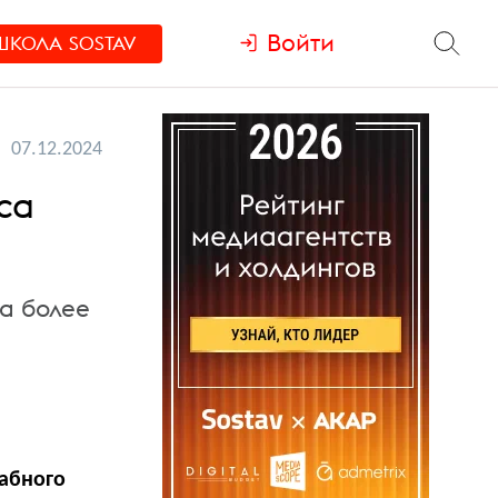
Войти
ШКОЛА
SOSTAV
07.12.2024
са
а более
табного