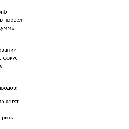
bnb
тр провел
 сумме
овании
е фокус-
е
ыводов:
а хотят
арить