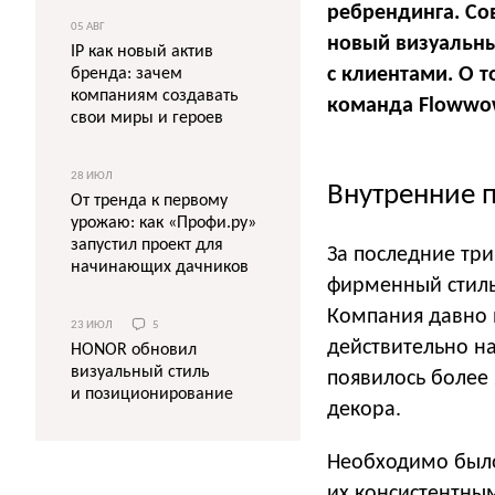
ребрендинга. Со
05 АВГ
новый визуальны
IP как новый актив
с клиентами. О т
бренда: зачем
компаниям создавать
команда Flowwo
свои миры и героев
28 ИЮЛ
Внутренние 
От тренда к первому
урожаю: как «Профи.ру»
запустил проект для
За последние тр
начинающих дачников
фирменный стиль
Компания давно 
23 ИЮЛ
5
действительно нач
HONOR обновил
визуальный стиль
появилось более 
и позиционирование
декора.
Необходимо было
их консистентны