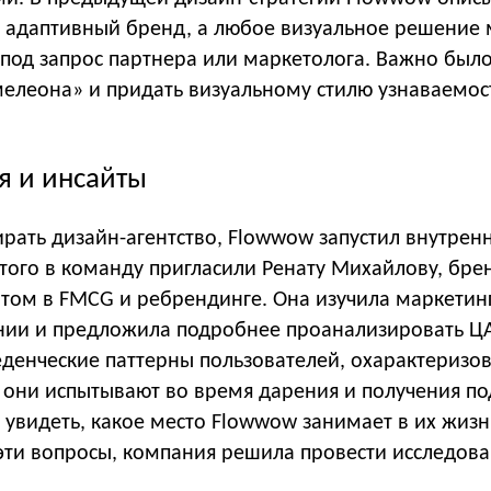
и адаптивный бренд, а любое визуальное решение
 под запрос партнера или маркетолога. Важно был
мелеона» и придать визуальному стилю узнаваемос
я и инсайты
рать дизайн-агентство, Flowwow запустил внутре
этого в команду пригласили Ренату Михайлову, бре
том в FMCG и ребрендинге. Она изучила маркетин
нии и предложила подробнее проанализировать Ц
еденческие паттерны пользователей, охарактеризов
 они испытывают во время дарения и получения по
увидеть, какое место Flowwow занимает в их жизн
 эти вопросы, компания решила провести исследов