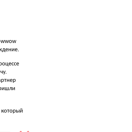
и
lowwow
ждение.
роцессе
чу.
артнер
пришли
, который