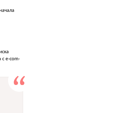
начала
иска
 с e-com-