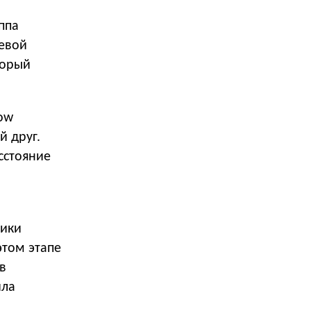
ппа
евой
торый
ow
й друг.
сстояние
ники
этом этапе
в
ила