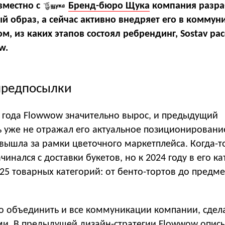
вместно с
Бренд-бюро Щука
компания разра
й образ, а сейчас активно внедряет его в коммун
ом, из каких этапов состоял ребрендинг, Sostav ра
w.
предпосылки
и года Flowwow значительно вырос, и предыдущий
 уже не отражал его актуальное позиционировани
вышла за рамки цветочного маркетплейса. Когда-т
инался с доставки букетов, но к 2024 году в его ка
25 товарных категорий: от бенто-тортов до предм
 объединить и все коммуникации компании, сдел
ми. В предыдущей дизайн-стратегии Flowwow описы