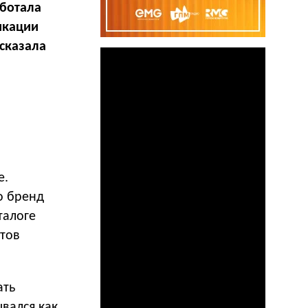
ботала
икации
ссказала
е.
о бренд
талоге
етов
ать
вался как