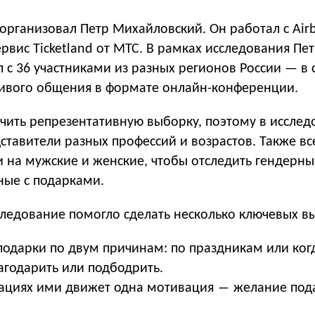
организовал Петр Михайловский. Он работал с Air
ервис Ticketland от МТС. В рамках исследования Пе
п с 36 участниками из разных регионов России — в
живого общения в формате онлайн-конференции.
чить репрезентативную выборку, поэтому в исслед
ставители разных профессий и возрастов. Также вс
и на мужские и женские, чтобы отследить гендерны
ные с подарками.
следование помогло сделать несколько ключевых в
подарки по двум причинам: по праздникам или когд
агодарить или подбодрить.
уациях ими движет одна мотивация ― желание под