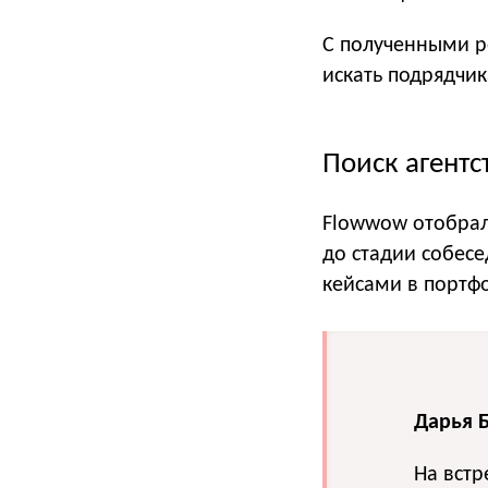
С полученными р
искать подрядчик
Поиск агентс
Flowwow отобрал 
до стадии собес
кейсами в портф
Дарья 
На встр