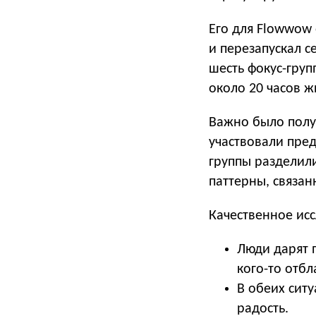
Его для Flowwow 
и перезапускал с
шесть фокус-груп
около 20 часов 
Важно было полу
участвовали пред
группы разделил
паттерны, связан
Качественное ис
Люди дарят 
кого-то отбл
В обеих сит
радость.