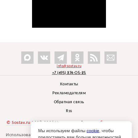
info@sostav.ru
+7 (495) 274-05-25
Контакты
Рекламодателям
Обратная связь
Rss
© Sostav.ru
1998-2026 Независимый проект
брендингового
агентства Depot
Мы используем файлы
cookie
, чтобы
Использование материалов Sostav.ru допустимо только при
предоставить вам больше возможностей