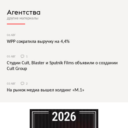
Агентства
другие материалы
06 АВГ
WPP сократила выручку на 4,4%
05 АВГ
1
Студии Cult, Blaster и Sputnik Films объявили о создании
Cult Group
03 АВГ
2
На рынок медиа вышел холдинг «М.1»