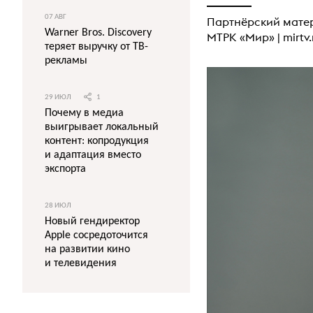
07 АВГ
Партнёрский мате
Warner Bros. Discovery
МТРК «Мир» |
mirtv.
теряет выручку от ТВ-
рекламы
29 ИЮЛ
1
Почему в медиа
выигрывает локальный
контент: копродукция
и адаптация вместо
экспорта
28 ИЮЛ
Новый гендиректор
Apple сосредоточится
на развитии кино
и телевидения