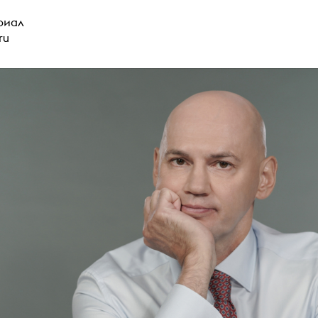
риал
ru