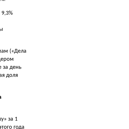
 9,3%
мы
мам («Дела
дером
 за день
ая доля
а
у» за 1
этого года