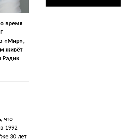
то время
НГ
о «Мир»,
ем живёт
и Радик
, что
 в 1992
Уже 30 лет