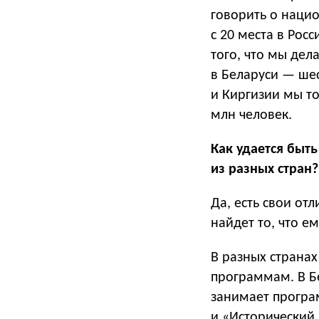
говорить о нацио
с 20 места в Рос
того, что мы дел
в Беларуси — ше
и Киргизии мы т
млн человек.
Как удается быть
из разных стран?
Да, есть свои от
найдет то, что е
В разных страна
программам. В Б
занимает програм
и «Исторический 