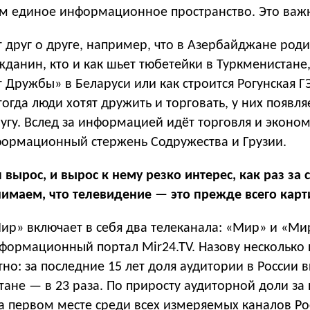
 единое информационное пространство. Это важ
 друг о друге, например, что в Азербайджане роди
анин, кто и как шьет тюбетейки в Туркменистане,
 Дружбы» в Беларуси или как строится Рогунская Г
тогда люди хотят дружить и торговать, у них появля
ругу. Вслед за информацией идёт торговля и эконо
ормационный стержень Содружества и Грузии.
 вырос, и вырос к нему резко интерес, как раз за с
нимаем, что телевидение — это прежде всего карт
ир» включает в себя два телеканала: «Мир» и «Мир
формационный портал Mir24.TV. Назову несколько 
но: за последние 15 лет доля аудитории в России 
хстане — в 23 раза. По приросту аудиторной доли за
а первом месте среди всех измеряемых каналов Ро