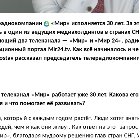
ерадиокомпании
«
Мир»
исполняется 30 лет. За э
ь в один из ведущих медиахолдингов в странах С
ающий два телеканала — «Мир» и «Мир 24», ради
ционный портал Mir24.tv. Как всё начиналось и ч
Sostav рассказал председатель телерадиокомпани
 телеканал «Мир» работает уже 30 лет. Какова его
 и что помогает её развивать?
, который с каждым годом растёт. Люди хотят знать
дей, чем и как они живут. Как ответ на этот запрос
ир», благодаря мудрому решению глав стран СНГ. 