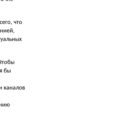
сего, что
анией,
туальных
Чтобы
тя бы
и каналов
анию