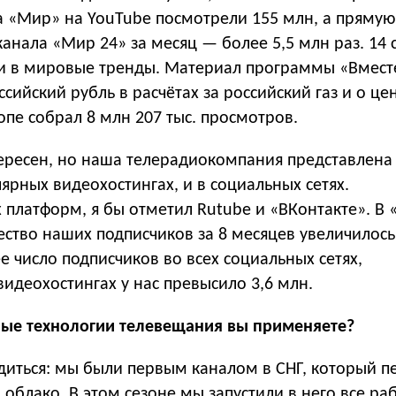
а «Мир» на YouTube посмотрели 155 млн, а прямую
анала «Мир 24» за месяц — более 5,5 млн раз. 14
али в мировые тренды. Материал программы «Вмест
ссийский рубль в расчётах за российский газ и о це
опе собрал 8 млн 207 тыс. просмотров.
ересен, но наша телерадиокомпания представлена
лярных видеохостингах, и в социальных сетях.
 платформ, я бы отметил Rutube и «ВКонтакте». В 
ство наших подписчиков за 8 месяцев увеличилось
 число подписчиков во всех социальных сетях,
идеохостингах у нас превысило 3,6 млн.
ые технологии телевещания вы применяете?
диться: мы были первым каналом в СНГ, который п
в облако. В этом сезоне мы запустили в него все ра