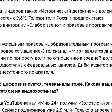
ди лидеров также «Исторический детектив» с долей
сте» с 9,6%. Телезрители России предпочитают
ю викторину «Слабое звено» и правовые програм
ря успешным правовым, образовательным програм
ровое соглашение») телеканал «Мир» является ли
ии по приросту доли по отношению к средней доле
щедоступных федеральных каналов. Днём аудиторн
несуточного показателя.
 цифровизируется, телеканалы тоже. Какова ваш
сетях и на видеохостингах?
да YouTube-канал «Мир 24» получил «Золотую кнопк
 Сейчас подписчиков уже 2,5 млн. Только в апреле 