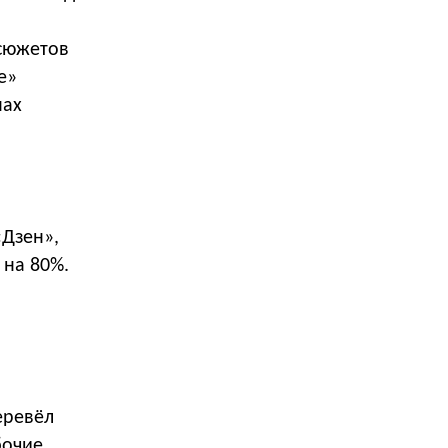
 сюжетов
е»
нах
«Дзен»,
 на 80%.
еревёл
бочие