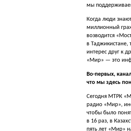
мы поддерживаем
Когда люди знают
миллионный гражд
возводится «Мост
в Таджикистане, 
интерес друг к д
«Мир» — это инф
Во-первых, канал
что мы здесь по
Сегодня МТРК «М
радио «Мир», ин
чтобы было понят
в 16 раз, в Каза
пять лет «Мир» н