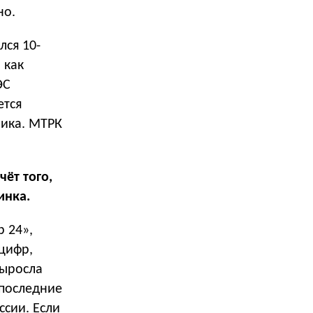
но.
лся 10-
 как
ЭС
ется
мика. МТРК
чёт того,
инка.
 24»,
цифр,
выросла
 последние
ссии. Если