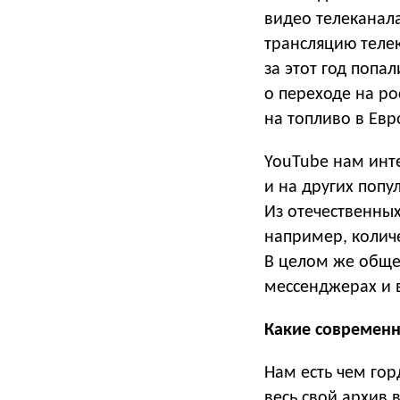
видео телеканал
трансляцию телек
за этот год поп
о переходе на ро
на топливо в Евр
YouTube нам инт
и на других попу
Из отечественных
например, количе
В целом же общее
мессенджерах и в
Какие современн
Нам есть чем гор
весь свой архив 