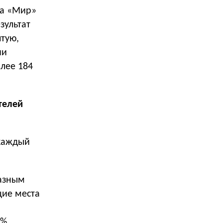
да «Мир»
зультат
ятую,
ии
лее 184
телей
 каждый
разным
щие места
1%.