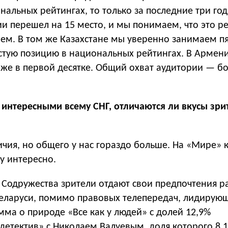
нальных рейтингах, то только за последние три го
сии перешел на 15 место, и мы понимаем, что это ре
аем. В том же Казахстане мы уверенно занимаем п
стую позицию в национальных рейтингах. В Армен
оже в первой десятке. Общий охват аудитории — бо
 интересными всему СНГ, отличаются ли вкусы зри
личия, но общего у нас гораздо больше. На «Мире»
му интересно.
х Содружества зрители отдают свои предпочтения 
еларуси, помимо правовых телепередач, лидирую
ма о природе «Все как у людей» с долей 12,9%
детектив» с Николаем Валуевым, доля которого 8,