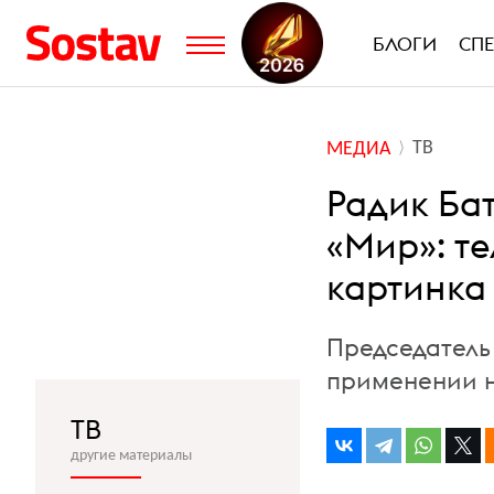
БЛОГИ
СП
ТВ
МЕДИА
Радик Ба
«Мир»: т
картинка
Председатель
применении н
ТВ
другие материалы