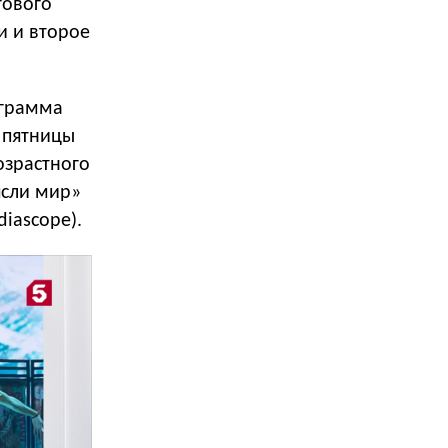
гового
и и второе
ограмма
 пятницы
озрастного
ясли мир»
iascope).