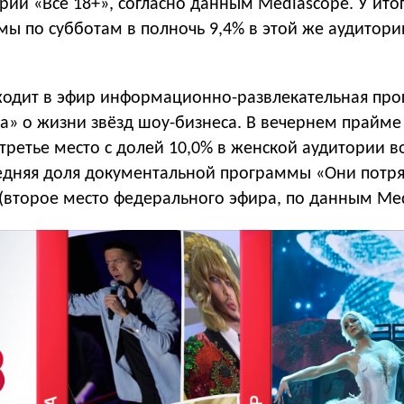
рии «Все 18+», согласно данным Mediascope. У ито
ы по субботам в полночь 9,4% в этой же аудитори
ходит в эфир информационно-развлекательная пр
ка» о жизни звёзд шоу-бизнеса. В вечернем прайме
третье место с долей 10,0% в женской аудитории в
редняя доля документальной программы «Они потр
 (второе место федерального эфира, по данным Med