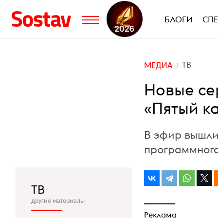
БЛОГИ
СП
ТВ
МЕДИА
Новые се
«Пятый к
В эфир вышли
программного
ТВ
другие материалы
Реклама