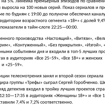
 на 5%. Линейка премьерных эпизодов по сравнен
 выросла на 100 новых серий. Показ сериалов и п
е по будням с 19:00 до полуночи обеспечил канал
аудитории возрастного сегмента «18+» с долей 9,4
показатели в тайм-слоте
22:25—00:00
.
венного производства «Настоящий», «Витязи», «Ве
грим», «Контуженный», «Без прикрытия», «Изгой»,
рными событиями дня и входили в топ-5 лучших пр
тах в аудиториях «Все 25−59», «Все 18+» и женских
 и «25−59».
ции телесмотрения занял и второй сезон сериала
дира группы «Трефы» сыграл Сергей Горобченко. Ш
яд детектив входил в тройку лучших проектов стр
12:10—17:35
в аудиториях «Женщины 18+» и «Все 1
тавили 7,4% и 7,2% соответственно.