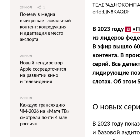
ТЕЛЕРАДИОКОМПАН
29 ИЮЛ
1
erid:LjN8KAQDF
Почему в медиа
выигрывает локальный
контент: копродукция
В 2023 году
«П
и адаптация вместо
из лидеров феде
экспорта
В эфир вышло 60
контента. В прои
28 ИЮЛ
Новый гендиректор
серий. Все детек
Apple сосредоточится
лидирующие пози
на развитии кино
слотах. Об этом 
и телевидения
27 ИЮЛ
Каждую трансляцию
О новых сер
ЧМ-2026 на «Матч ТВ»
смотрели почти 4 млн
В 2023 году пока
россиян
и базовой аудито