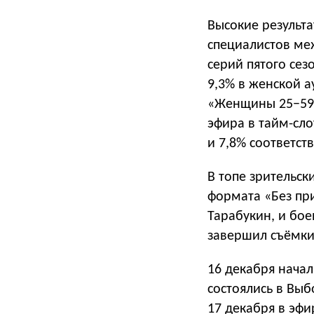
Высокие результ
специалистов ме
серий пятого сез
9,3% в женской а
«Женщины 25−59»
эфира в тайм-сл
и 7,8% соответст
В топе зрительс
формата «Без пр
Тарабукин, и бо
завершил съёмки 
16 декабря начал
состоялись в Выб
17 декабря в эф