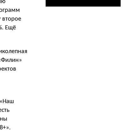
ию
рограмм
у второе
%. Ещё
ликолепная
 «Филин»
оектов
 «Наш
есть
аны
8+».