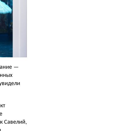
нание —
онных
 увидели
кт
е
к Савелий,
ы