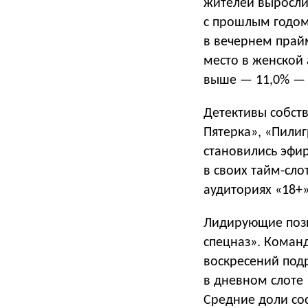
жителей выросли
с прошлым годом
в вечернем прайм
место в женской 
выше — 11,0% — 
Детективы собст
Пятерка», «Пили
становились эфи
в своих тайм-сло
аудиториях «18+»
Лидирующие пози
спецназ». Коман
воскресений подр
в дневном слоте
Средние доли сос