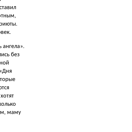
ставил
отным,
приюты.
овек.
 ангела».
лись без
жной
 «Дня
оторые
ются
 хотят
колько
ом, маму