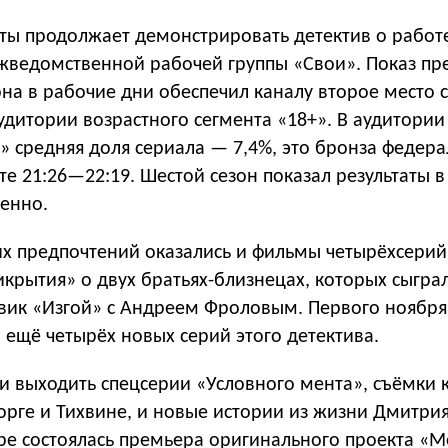
аты продолжает демонстрировать детектив о работ
жведомственной рабочей группы «Свои». Показ п
она в рабочие дни обеспечил каналу второе место 
удитории возрастного сегмента «18+». В аудитории
 средняя доля сериала — 7,4%, это бронза федера
оте
21:26—22:19
. Шестой сезон показал результаты в
венно.
ких предпочтений оказались и фильмы четырёхсери
икрытия» о двух братьях-близнецах, которых сыгра
евик «Изгой» с Андреем Фроловым. Первого ноября
ещё четырёх новых серий этого детектива.
и выходить спецсерии «Условного мента», съёмки 
орге и Тихвине, и новые истории из жизни Дмитри
ире состоялась премьера оригинального проекта «М