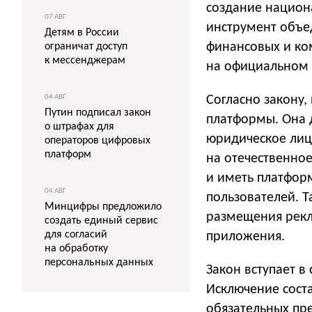
создание национ
07 АВГ
инструмент объе
Детям в России
финансовых и ко
ограничат доступ
к мессенджерам
на официальном 
04 АВГ
Согласно закону
Путин подписал закон
платформы. Она д
о штрафах для
юридическое лиц
операторов цифровых
платформ
на отечественное
и иметь платфор
04 АВГ
пользователей. 
Минцифры предложило
размещения рекл
создать единый сервис
для согласий
приложения.
на обработку
персональных данных
Закон вступает в
Исключение сост
обязательных пр