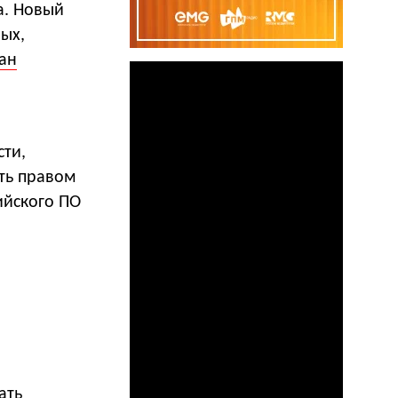
а. Новый
ых,
ан
сти,
ть правом
ийского ПО
ать