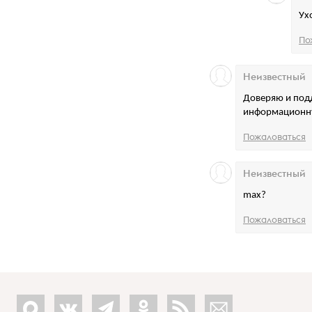
Ух
По
Неизвестный
Доверяю и под
информационну
Пожаловаться
Неизвестный
max?
Пожаловаться