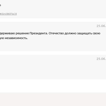
о
жаловаться
25.06
держиваю решение Президента. Отечество должно защищать свою
ю независимость.
25.06