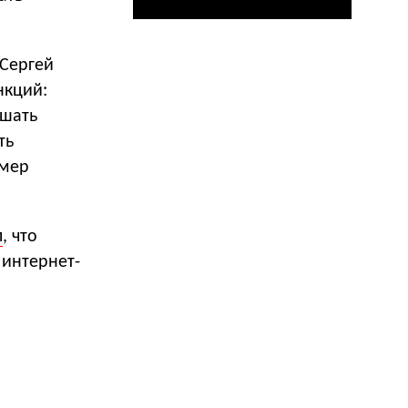
 Сергей
нкций:
ршать
ть
имер
л
, что
 интернет-